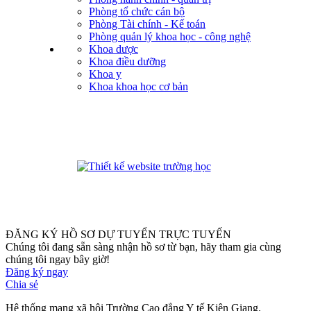
Phòng tổ chức cán bộ
Phòng Tài chính - Kế toán
Phòng quản lý khoa học - công nghệ
Khoa dược
Khoa điều dưỡng
Khoa y
Khoa khoa học cơ bản
phanmemdaotao.com
ĐĂNG KÝ HỒ SƠ DỰ TUYỂN TRỰC TUYẾN
Chúng tôi đang sẵn sàng nhận hồ sơ từ bạn, hãy tham gia cùng
chúng tôi ngay bây giờ!
Đăng ký ngay
Chia sẻ
Hệ thống mạng xã hội Trường Cao đẳng Y tế Kiên Giang.