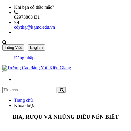
Khi bạn có thắc mắc?
02973863431
cdytkg@kgmc.edu.vn
Đăng nhập
Trang chủ
Khoa dược
BIA, RƯỢU VÀ NHỮNG ĐIỀU NÊN BIẾT