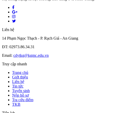
Liên hệ
14 Phạm Ngọc Thạch - P. Rạch Giá - An Giang
ĐT: 02973.86.34.31
Email:
cdytkg@kgmc.edu.vn
Truy cập nhanh
Trang chủ
Giới thiệu
Liên hệ
Tin tức
Tuyển sinh
Nộp hồ sơ
Tra cứu điểm
TKB
Tiện ích