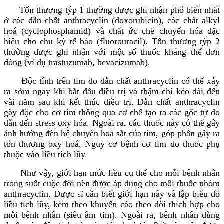
Tổn thương týp 1 thường được ghi nhận phổ biến nhất
ở các dẫn chất anthracyclin (doxorubicin), các chất alkyl
hoá (cyclophosphamid) và chất ức chế chuyển hóa đặc
hiệu cho chu kỳ tế bào (fluorouracil). Tổn thương týp 2
thường được ghi nhận với một số thuốc kháng thể đơn
dòng (ví dụ trastuzumab, bevacizumab).
Độc tính trên tim do dẫn chất anthracyclin có thể xảy
ra sớm ngay khi bắt đầu điều trị và thậm chí kéo dài đến
vài năm sau khi kết thúc điều trị. Dẫn chất anthracyclin
gây độc cho cơ tim thông qua cơ chế tạo ra các gốc tự do
dẫn đến stress oxy hóa. Ngoài ra, các thuốc này có thể gây
ảnh hưởng đến hệ chuyển hoá sắt của tim, góp phần gây ra
tổn thương oxy hoá. Nguy cơ bệnh cơ tim do thuốc phụ
thuộc vào liều tích lũy.
Như vậy, giới hạn mức liều cụ thể cho mỗi bệnh nhân
trong suốt cuộc đời nên được áp dụng cho mỗi thuốc nhóm
anthracyclin. Dược sĩ cần biết giới hạn này và lập biểu đồ
liều tích lũy, kèm theo khuyến cáo theo dõi thích hợp cho
mỗi bệnh nhân (siêu âm tim). Ngoài ra, bệnh nhân dùng