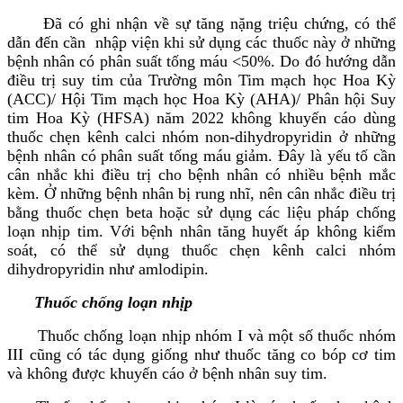
Đã có ghi nhận về sự tăng nặng triệu chứng, có thể
dẫn đến cần nhập viện khi sử dụng các thuốc này ở những
bệnh nhân có phân suất tống máu <50%. Do đó hướng dẫn
điều trị suy tim của Trường môn Tim mạch học Hoa Kỳ
(ACC)/ Hội Tim mạch học Hoa Kỳ (AHA)/ Phân hội Suy
tim Hoa Kỳ (HFSA) năm 2022 không khuyến cáo dùng
thuốc chẹn kênh calci nhóm non-dihydropyridin ở những
bệnh nhân có phân suất tống máu giảm. Đây là yếu tố cần
cân nhắc khi điều trị cho bệnh nhân có nhiều bệnh mắc
kèm. Ở những bệnh nhân bị rung nhĩ, nên cân nhắc điều trị
bằng thuốc chẹn beta hoặc sử dụng các liệu pháp chống
loạn nhịp tim. Với bệnh nhân tăng huyết áp không kiểm
soát, có thể sử dụng thuốc chẹn kênh calci nhóm
dihydropyridin như amlodipin.
Thuốc chống loạn nhịp
Thuốc chống loạn nhịp nhóm I và một số thuốc nhóm
III cũng có tác dụng giống như thuốc tăng co bóp cơ tim
và không được khuyến cáo ở bệnh nhân suy tim.