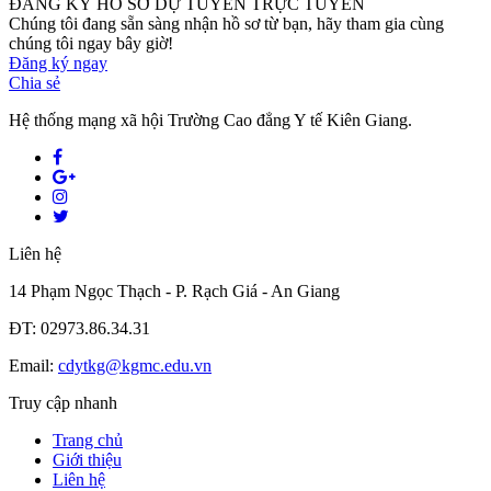
ĐĂNG KÝ HỒ SƠ DỰ TUYỂN TRỰC TUYẾN
Chúng tôi đang sẵn sàng nhận hồ sơ từ bạn, hãy tham gia cùng
chúng tôi ngay bây giờ!
Đăng ký ngay
Chia sẻ
Hệ thống mạng xã hội Trường Cao đẳng Y tế Kiên Giang.
Liên hệ
14 Phạm Ngọc Thạch - P. Rạch Giá - An Giang
ĐT: 02973.86.34.31
Email:
cdytkg@kgmc.edu.vn
Truy cập nhanh
Trang chủ
Giới thiệu
Liên hệ