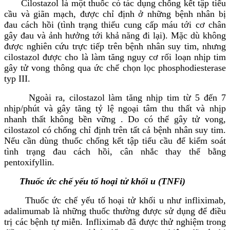
Cilostazol là một thuốc có tác dụng chống kết tập tiểu
cầu và giãn mạch, được chỉ định ở những bệnh nhân bị
đau cách hồi (tình trạng thiếu cung cấp máu tới cơ chân
gây đau và ảnh hưởng tới khả năng đi lại). Mặc dù không
được nghiên cứu trực tiếp trên bệnh nhân suy tim, nhưng
cilostazol được cho là làm tăng nguy cơ rối loạn nhịp tim
gây tử vong thông qua ức chế chọn lọc phosphodiesterase
typ III.
Ngoài ra, cilostazol làm tăng nhịp tim từ 5 đến 7
nhịp/phút và gây tăng tỷ lệ ngoại tâm thu thất và nhịp
nhanh thất không bền vững . Do có thể gây tử vong,
cilostazol có chống chỉ định trên tất cả bệnh nhân suy tim.
Nếu cần dùng thuốc chống kết tập tiểu cầu để kiểm soát
tình trạng đau cách hồi, cân nhắc thay thế bằng
pentoxifyllin.
Thuốc ức chế yếu tố hoại tử khối u (TNFi)
Thuốc ức chế yếu tố hoại tử khối u như infliximab,
adalimumab là những thuốc thường được sử dụng để điều
trị các bệnh tự miễn. Infliximab đã được thử nghiệm trong