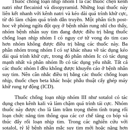
Thuốc chống loạn nhịp nhóm I là các thuốc chẹn kênh
natri như flecainid và disopyramid. Những loại thuốc này
liên kết nhanh với kênh natri và kéo dài quá trình khử cực,
từ đó làm chậm quá trình dẫn truyền. Một phân tích post-
hoc về phòng ngừa đột quỵ ở bệnh nhân rung nhĩ cho thấy,
nhóm bệnh nhân suy tim đang được điều trị bằng thuốc
chống loạn nhịp nhóm I có nguy cơ tử vong do tim cao
hơn nhóm không được điều trị bằng các thuốc này. Ba
phân nhóm trong nhóm I có sự khác nhau về tác dụng kéo
dài quá trình khử cực, trong đó phân nhóm Ic có tác dụng
mạnh nhất và phân nhóm Ib có tác dụng yếu nhất. Tất cả
các thuốc nhóm I đều không được khuyến cáo ở bệnh nhân
suy tim. Nên cân nhắc điều trị bằng các thuốc chống loạn
nhịp, thuốc chẹn beta khác hoặc phẫu thuật cấy ghép máy
khử rung tự động (ICD).
Thuốc chống loạn nhịp nhóm III như sotalol có tác
dụng chẹn kênh kali và làm chậm quá trình tái cực. Nhóm
thuốc này được cho là làm trầm trọng thêm tình trạng rối
loạn chức năng tim thông qua các cơ chế tăng co bóp và
thúc đẩy rối loạn nhịp tim. Trong các nghiên cứu với
sotalol, tỷ lệ bệnh nhân mắc suy tim mới hoặc nặng hơn