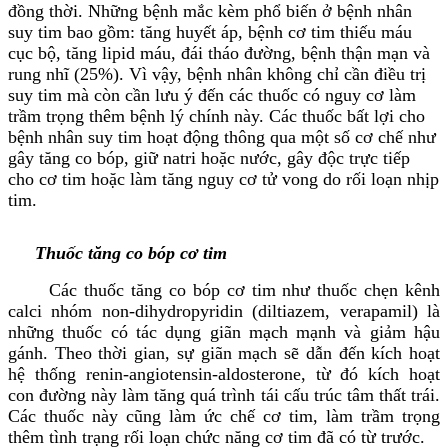
đồng thời. Những bệnh mắc kèm phổ biến ở bệnh nhân
suy tim bao gồm: tăng huyết áp, bệnh cơ tim thiếu máu
cục bộ, tăng lipid máu, đái tháo đường, bệnh thận mạn và
rung nhĩ (25%). Vì vậy, bệnh nhân không chỉ cần điều trị
suy tim mà còn cần lưu ý đến các thuốc có nguy cơ làm
trầm trọng thêm bệnh lý chính này. Các thuốc bất lợi cho
bệnh nhân suy tim hoạt động thông qua một số cơ chế như
gây tăng co bóp, giữ natri hoặc nước, gây độc trực tiếp
cho cơ tim hoặc làm tăng nguy cơ tử vong do rối loạn nhịp
tim.
Thuốc tăng co bóp cơ tim
Các thuốc tăng co bóp cơ tim như thuốc chẹn kênh
calci nhóm non-dihydropyridin (diltiazem, verapamil) là
những thuốc có tác dụng giãn mạch mạnh và giảm hậu
gánh. Theo thời gian, sự giãn mạch sẽ dẫn đến kích hoạt
hệ thống renin-angiotensin-aldosterone, từ đó kích hoạt
con đường này làm tăng quá trình tái cấu trúc tâm thất trái.
Các thuốc này cũng làm ức chế cơ tim, làm trầm trọng
thêm tình trạng rối loạn chức năng cơ tim đã có từ trước.