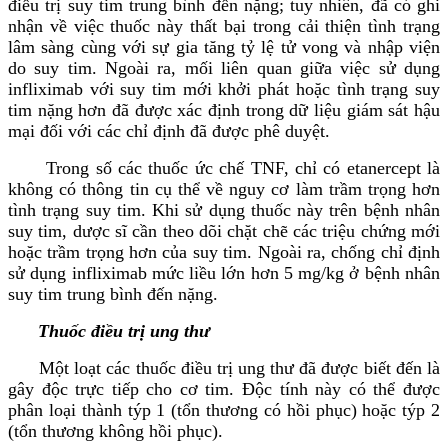
điều trị suy tim trung bình đến nặng; tuy nhiên, đã có ghi
nhận về việc thuốc này thất bại trong cải thiện tình trạng
lâm sàng cùng với sự gia tăng tỷ lệ tử vong và nhập viện
do suy tim. Ngoài ra, mối liên quan giữa việc sử dụng
infliximab với suy tim mới khởi phát hoặc tình trạng suy
tim nặng hơn đã được xác định trong dữ liệu giám sát hậu
mại đối với các chỉ định đã được phê duyệt.
Trong số các thuốc ức chế TNF, chỉ có etanercept là
không có thông tin cụ thể về nguy cơ làm trầm trọng hơn
tình trạng suy tim. Khi sử dụng thuốc này trên bệnh nhân
suy tim, dược sĩ cần theo dõi chặt chẽ các triệu chứng mới
hoặc trầm trọng hơn của suy tim. Ngoài ra, chống chỉ định
sử dụng infliximab mức liều lớn hơn 5 mg/kg ở bệnh nhân
suy tim trung bình đến nặng.
Thuốc điều trị ung thư
Một loạt các thuốc điều trị ung thư đã được biết đến là
gây độc trực tiếp cho cơ tim. Độc tính này có thể được
phân loại thành týp 1 (tổn thương có hồi phục) hoặc týp 2
(tổn thương không hồi phục).