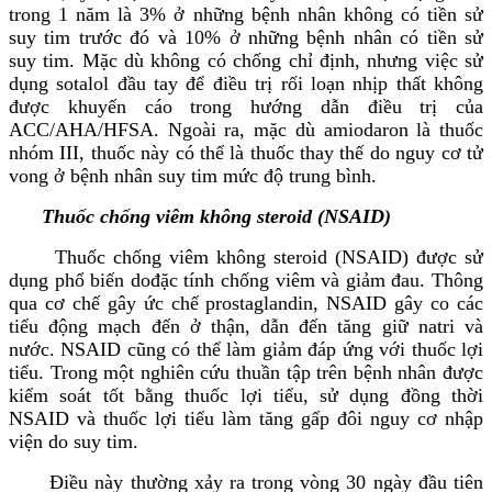
trong 1 năm là 3% ở những bệnh nhân không có tiền sử
suy tim trước đó và 10% ở những bệnh nhân có tiền sử
suy tim. Mặc dù không có chống chỉ định, nhưng việc sử
dụng sotalol đầu tay để điều trị rối loạn nhịp thất không
được khuyến cáo trong hướng dẫn điều trị của
ACC/AHA/HFSA. Ngoài ra, mặc dù amiodaron là thuốc
nhóm III, thuốc này có thể là thuốc thay thế do nguy cơ tử
vong ở bệnh nhân suy tim mức độ trung bình.
Thuốc chống viêm không steroid (NSAID)
Thuốc chống viêm không steroid (NSAID) được sử
dụng phổ biến dođặc tính chống viêm và giảm đau. Thông
qua cơ chế gây ức chế prostaglandin, NSAID gây co các
tiểu động mạch đến ở thận, dẫn đến tăng giữ natri và
nước. NSAID cũng có thể làm giảm đáp ứng với thuốc lợi
tiểu. Trong một nghiên cứu thuần tập trên bệnh nhân được
kiểm soát tốt bằng thuốc lợi tiểu, sử dụng đồng thời
NSAID và thuốc lợi tiểu làm tăng gấp đôi nguy cơ nhập
viện do suy tim.
Điều này thường xảy ra trong vòng 30 ngày đầu tiên