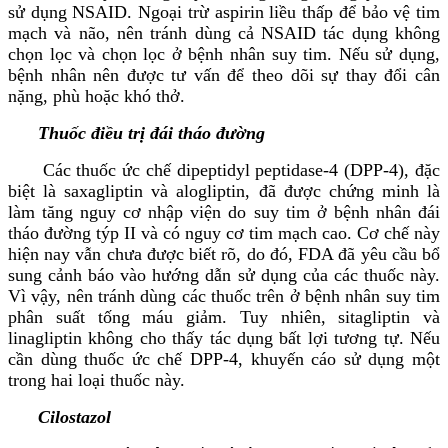
sử dụng NSAID. Ngoại trừ aspirin liều thấp để bảo vệ tim
mạch và não, nên tránh dùng cả NSAID tác dụng không
chọn lọc và chọn lọc ở bệnh nhân suy tim. Nếu sử dụng,
bệnh nhân nên được tư vấn để theo dõi sự thay đổi cân
nặng, phù hoặc khó thở.
Thuốc điều trị đái tháo đường
Các thuốc ức chế dipeptidyl peptidase-4 (DPP-4), đặc
biệt là saxagliptin và alogliptin, đã được chứng minh là
làm tăng nguy cơ nhập viện do suy tim ở bệnh nhân đái
tháo đường týp II và có nguy cơ tim mạch cao. Cơ chế này
hiện nay vẫn chưa được biết rõ, do đó, FDA đã yêu cầu bổ
sung cảnh báo vào hướng dẫn sử dụng của các thuốc này.
Vì vậy, nên tránh dùng các thuốc trên ở bệnh nhân suy tim
phân suất tống máu giảm. Tuy nhiên, sitagliptin và
linagliptin không cho thấy tác dụng bất lợi tương tự. Nếu
cần dùng thuốc ức chế DPP-4, khuyến cáo sử dụng một
trong hai loại thuốc này.
Cilostazol