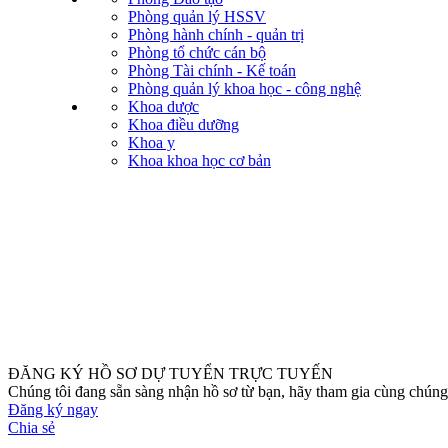
Phòng quản lý HSSV
Phòng hành chính - quản trị
Phòng tổ chức cán bộ
Phòng Tài chính - Kế toán
Phòng quản lý khoa học - công nghệ
Khoa dược
Khoa điều dưỡng
Khoa y
Khoa khoa học cơ bản
ĐĂNG KÝ HỒ SƠ DỰ TUYỂN TRỰC TUYẾN
Chúng tôi đang sẵn sàng nhận hồ sơ từ bạn, hãy tham gia cùng chúng 
Đăng ký ngay
Chia sẻ