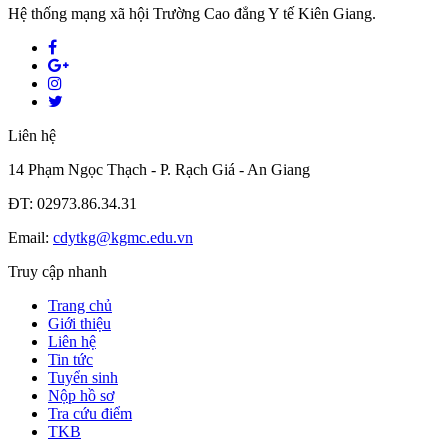
Hệ thống mạng xã hội Trường Cao đẳng Y tế Kiên Giang.
Liên hệ
14 Phạm Ngọc Thạch - P. Rạch Giá - An Giang
ĐT: 02973.86.34.31
Email:
cdytkg@kgmc.edu.vn
Truy cập nhanh
Trang chủ
Giới thiệu
Liên hệ
Tin tức
Tuyển sinh
Nộp hồ sơ
Tra cứu điểm
TKB