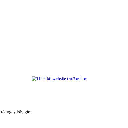
phanmemdaotao.com
tôi ngay bây giờ!