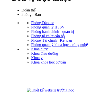
Đoàn thể
Phòng - Ban
Phòng Đào tạo
Phòng quản lý HSSV
Phòng hành chính - quản trị
Phòng tổ chức cán bộ
Phòng Tài chính - Kế toán
Phòng quản lý khoa học - công nghệ
Khoa dược
Khoa điều dưỡng
Khoa y
Khoa khoa học cơ bản
phanmemdaotao.com