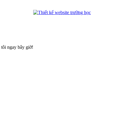
phanmemdaotao.com
tôi ngay bây giờ!