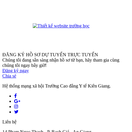
phanmemdaotao.com
ĐĂNG KÝ HỒ SƠ DỰ TUYỂN TRỰC TUYẾN
Chúng tôi đang sẵn sàng nhận hồ sơ từ bạn, hãy tham gia cùng
chúng tôi ngay bây giờ!
Đăng ký ngay
Chia sẻ
Hệ thống mạng xã hội Trường Cao đẳng Y tế Kiên Giang.
Liên hệ
14 Phạm Ngọc Thạch - P. Rạch Giá - An Giang