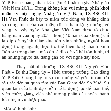
Y tế Kiên Giang nhân kỷ niệm 40 năm ngày Nhà giáo
Việt Nam 20/11.
Trong không khí vui mừng, phấn khởi
nhân kỷ niệm ngày Nhà giáo Việt Nam,
TS.BSCKII.
Hà Văn Phú
c
đã bày tỏ niềm xúc động và khẳng định
sự cống hiến của các thầy, cô là thầm lặng nhưng vẻ
vang, vì vậy ngày Nhà giáo Việt Nam được tổ chức
hằng năm vào ngày 20/11 trong 40 năm qua không chỉ
là dịp để ngành Giáo dục tôn vinh những người hoạt
động trong ngành, học trò thể hiện lòng thành kính
“tôn sư trọng đạo”, mà còn là dịp để xã hội tôn kính, tri
ân những người đã, đang gắn bó với nghề dạy học.
Thay mặt nhà trường, TS.BSCKII. Nguyễn Đức
Phát – Bí thư Đảng ủy – Hiệu trưởng trường Cao đẳng
Y tế Kiên Giang bày tỏ sự vui mừng và gửi lời cảm ơn
sâu sắc đến sự quan tâm của Ban Giám đốc Sở Y tế. Sự
quan tâm của lãnh đạo Sở Y tế là động lực để toàn thể,
viên chức, giảng viên nhà trường phấn đấu hoàn thành
tốt nhiệm vụ được giao.
Một số hình ảnh: