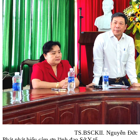
TS.BSCKII. Nguyễn Đức
Phát phát biểu cảm ơn lãnh đạo Sở Y tế