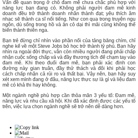
Vấn đề quan trọng ở chỗ đam mê chưa chắc phù hợp với
năng lực bạn đang có. Không phải người đam mê kinh
doanh đều trở thành doanh nhân thành đạt; yêu thích âm
nhạc sẽ thành ca sĩ nổi tiếng. Như con quạ trong truyện ngụ
ngôn, dù sống trong hồ và ăn cỏ dại thì mãi cũng không thể
biến thành thiên nga.
Bạn trẻ đừng chỉ nhìn vào phần nổi của tảng băng chìm, chỉ
nghe kể về một Steve Jobs bỏ học trở thành tỷ phú. Bạn hãy
nhìn ra ngoài đời thực, vẫn còn nhiều người đang phải chấp
nhận cuộc sống chấp vá và đầy thương tích để chạm tay vào
đam mê. Khi theo đuổi đam mê, bạn phải xác định con
đường này gian truân, đầy thử thách và đôi khi phải học
cách chấp nhận cả rủi ro và thất bại. Vậy nên, bạn hãy suy
xét xem mình đang ở đâu, năng lực thực sự là gì và liệu đam
mê có khả thi hay không.
Một ngành nghề phù hợp cần thỏa mãn 3 yếu tố: Đam mê,
năng lực và nhu cầu xã hội. Khi đã xác định được các yếu tố
trên, việc lựa chọn ngành nghề sẽ trở nên dễ dàng hơn.