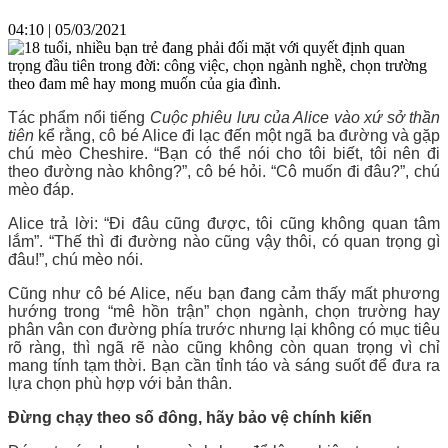
04:10 | 05/03/2021
18 tuổi, nhiều bạn trẻ đang phải đối mặt với quyết định quan
trọng đầu tiên trong đời: công việc, chọn ngành nghề, chọn trường
theo đam mê hay mong muốn của gia đình.
Tác phẩm nổi tiếng
Cuộc phiêu lưu của Alice vào xứ sở thần
tiên
kể rằng, cô bé Alice đi lạc đến một ngã ba đường và gặp
chú mèo Cheshire. “Bạn có thể nói cho tôi biết, tôi nên đi
theo đường nào không?”, cô bé hỏi. “Cô muốn đi đâu?”, chú
mèo đáp.
Alice trả lời: “Đi đâu cũng được, tôi cũng không quan tâm
lắm”. “Thế thì đi đường nào cũng vậy thôi, có quan trọng gì
đâu!”, chú mèo nói.
Cũng như cô bé Alice, nếu bạn đang cảm thấy mất phương
hướng trong “mê hồn trận” chọn ngành, chọn trường hay
phân vân con đường phía trước nhưng lại không có mục tiêu
rõ ràng, thì ngã rẽ nào cũng không còn quan trọng vì chỉ
mang tính tạm thời. Bạn cần tỉnh táo và sáng suốt để đưa ra
lựa chọn phù hợp với bản thân.
Đừng chạy theo số đông, hãy bảo vệ chính kiến