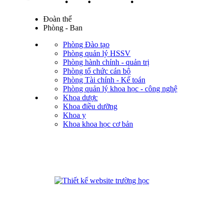
Đoàn thể
Phòng - Ban
Phòng Đào tạo
Phòng quản lý HSSV
Phòng hành chính - quản trị
Phòng tổ chức cán bộ
Phòng Tài chính - Kế toán
Phòng quản lý khoa học - công nghệ
Khoa dược
Khoa điều dưỡng
Khoa y
Khoa khoa học cơ bản
phanmemdaotao.com