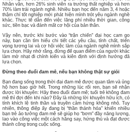
Nhân văn, hơn 26% sinh viên ra trường thất nghiệp và hơn
70% làm trái ngành nghề. Nhiều bạn học đến năm 3, 4 hoặc
thậm chí tốt nghiệp mới phát hiện mình trót yêu ngành nghề
khác. Thực tế dẫn đến việc lãng phí nhiều thời gian, công
sức, tiền bạc và đánh mất cơ hội của bản thân.
Vậy nên, trước khi bước vào “trận chiến” đại học cam go
này, bạn cần tìm hiểu chi tiết các yêu cầu, tính chất, triển
vọng tương lai và cơ hội việc làm của ngành nghề mình sắp
lựa chọn. Hãy nhớ rằng, đừng để quan điểm của người khác
làm mờ nhạt đi chính kiến và kiên định với định hướng đã
lựa chọn.
Đừng theo đuổi đam mê, nếu bạn không thật sự giỏi
Bạn đang sống trong thời đại đam mê được quan tâm và ủng
hộ hơn bao giờ hết. Trong những lúc rối ren, bạn sẽ nhận
được lời khuyên: Hãy theo đuổi đam mê; tuổi trẻ không đam
mê thì đợi đến khi nào? Đây là những lời khuyên hữu ích, có
tính khích lệ tinh thần và truyền cảm hứng không nhỏ. Tuy
nhiên, thông điệp ấy đang bị “thần thánh hóa” khiến nhiều
bạn trẻ ảo tưởng đam mê sẽ giúp họ “bơm” đầy năng lượng,
lao vào công việc một cách hăng say, hứng thú và đạt được
thành công trong cuộc sống.