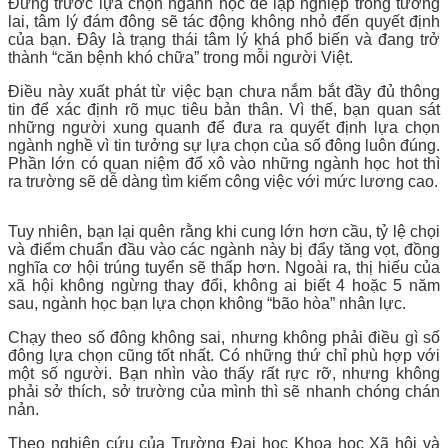
Đứng trước lựa chọn ngành học để lập nghiệp trong tương
lai, tâm lý đám đông sẽ tác động không nhỏ đến quyết định
của bạn. Đây là trạng thái tâm lý khá phổ biến và đang trở
thành “căn bệnh khó chữa” trong mỗi người Việt.
Điều này xuất phát từ việc bạn chưa nắm bắt đầy đủ thông
tin để xác định rõ mục tiêu bản thân. Vì thế, bạn quan sát
những người xung quanh để đưa ra quyết định lựa chọn
ngành nghề vì tin tưởng sự lựa chọn của số đông luôn đúng.
Phần lớn có quan niệm đổ xô vào những ngành học hot thì
ra trường sẽ dễ dàng tìm kiếm công việc với mức lương cao.
Tuy nhiên, bạn lại quên rằng khi cung lớn hơn cầu, tỷ lệ chọi
và điểm chuẩn đầu vào các ngành này bị đẩy tăng vọt, đồng
nghĩa cơ hội trúng tuyển sẽ thấp hơn. Ngoài ra, thị hiếu của
xã hội không ngừng thay đổi, không ai biết 4 hoặc 5 năm
sau, ngành học bạn lựa chọn không “bão hòa” nhân lực.
Chạy theo số đông không sai, nhưng không phải điều gì số
đông lựa chọn cũng tốt nhất. Có những thứ chỉ phù hợp với
một số người. Bạn nhìn vào thấy rất rực rỡ, nhưng không
phải sở thích, sở trường của mình thì sẽ nhanh chóng chán
nản.
Theo nghiên cứu của Trường Đại học Khoa học Xã hội và