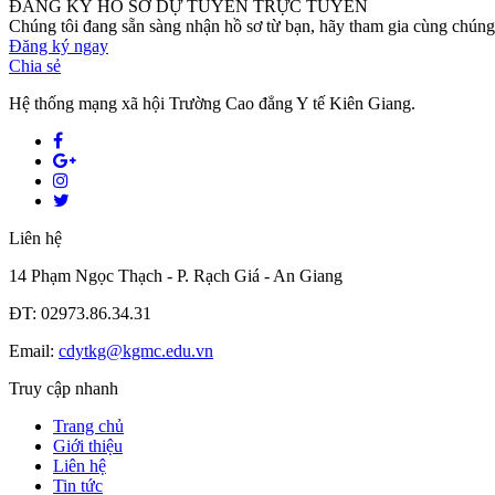
ĐĂNG KÝ HỒ SƠ DỰ TUYỂN TRỰC TUYẾN
Chúng tôi đang sẵn sàng nhận hồ sơ từ bạn, hãy tham gia cùng chúng 
Đăng ký ngay
Chia sẻ
Hệ thống mạng xã hội Trường Cao đẳng Y tế Kiên Giang.
Liên hệ
14 Phạm Ngọc Thạch - P. Rạch Giá - An Giang
ĐT: 02973.86.34.31
Email:
cdytkg@kgmc.edu.vn
Truy cập nhanh
Trang chủ
Giới thiệu
Liên hệ
Tin tức