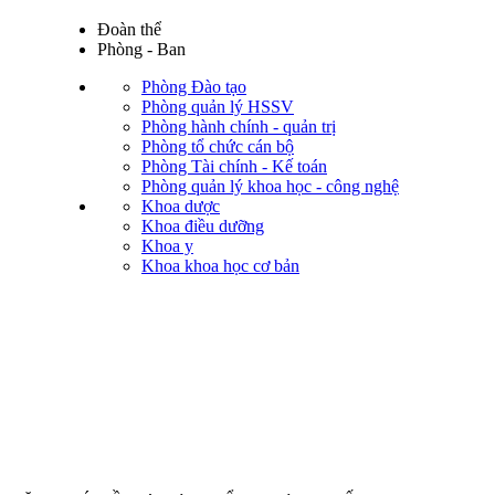
Đoàn thể
Phòng - Ban
Phòng Đào tạo
Phòng quản lý HSSV
Phòng hành chính - quản trị
Phòng tổ chức cán bộ
Phòng Tài chính - Kế toán
Phòng quản lý khoa học - công nghệ
Khoa dược
Khoa điều dưỡng
Khoa y
Khoa khoa học cơ bản