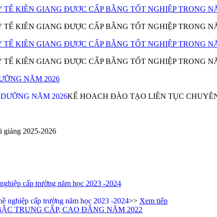
 TẾ KIÊN GIANG ĐƯỢC CẤP BẰNG TỐT NGHIỆP TRONG NĂ
 TẾ KIÊN GIANG ĐƯỢC CẤP BẰNG TỐT NGHIỆP TRONG NĂ
 TẾ KIÊN GIANG ĐƯỢC CẤP BẰNG TỐT NGHIỆP TRONG NĂ
 TẾ KIÊN GIANG ĐƯỢC CẤP BẰNG TỐT NGHIỆP TRONG NĂ
ƯỠNG NĂM 2026
KẾ HOACH ĐÀO TẠO LIÊN TỤC CHUYÊ
ai giảng 2025-2026
 nghiệp cấp trường năm học 2023 -2024
>>
Xem tiếp
 BẬC TRUNG CẤP, CAO ĐẲNG NĂM 2022