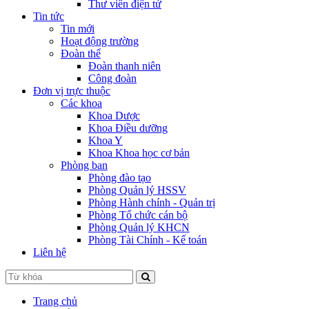
Thư viên điện tử
Tin tức
Tin mới
Hoạt động trường
Đoàn thể
Đoàn thanh niên
Công đoàn
Đơn vị trực thuộc
Các khoa
Khoa Dược
Khoa Điều dưỡng
Khoa Y
Khoa Khoa học cơ bản
Phòng ban
Phòng đào tạo
Phòng Quản lý HSSV
Phòng Hành chính - Quản trị
Phòng Tổ chức cán bộ
Phòng Quản lý KHCN
Phòng Tài Chính - Kế toán
Liên hệ
Trang chủ