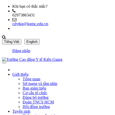
Khi bạn có thắc mắc?
02973863431
cdytkg@kgmc.edu.vn
Đăng nhập
Giới thiệu
Tổng quan
Sứ mạng và tầm nhìn
Ban giám hiệu
Cơ cấu tổ chức
Đảng bộ trường
Đoàn TNCS HCM
Hội đồng trường
Tuyển sinh