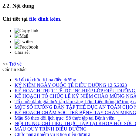
2.2. Nội dung
Chi tiết tại
file đính kèm
.
Chia sẻ:
<<
Trở về
Các tin khác
Sơ đồ tổ chức Khoa điều dưỡng
KỶ NIỆM NGÀY QUỐC TẾ ĐIỀU DƯỠNG 12.5.2023
KẾ HOẠCH THỰC TẾ TỐT NGHIỆP LỚP ĐIỀU DƯỠNG
KẾ HOẠCH TỔ CHỨC LỄ KỶ NIỆM CHÀO MỪNG NGÀY
Tổ chức đánh giá thực tập lâm sàng Lớp: Liên thông từ trung 
MỘT SỐ HƯỚNG DẪN TẬP THỂ DỤC AN TOÀN CHO 
KẾ HOẠCH CHĂM SÓC TRẺ BỆNH TAY CHÂN MIỆN
Mẫu Sổ theo dõi lịch trực, Sổ thực tập tại Bệnh viện
NỘI DUNG, CHỈ TIÊU THỰC TẬP TẠI KHOA HỒI SỨ
MẪU QUY TRÌNH ĐIỀU DƯỠNG
Chức năng nhiệm vụ Khoa điều dưỡng