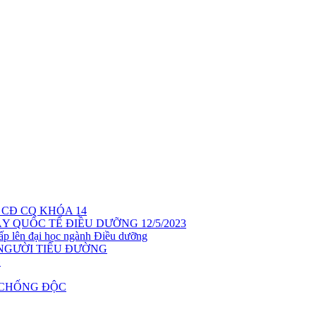
 CĐ CQ KHÓA 14
 QUỐC TẾ ĐIỀU DƯỠNG 12/5/2023
cấp lên đại học ngành Điều dưỡng
NGƯỜI TIỂU ĐƯỜNG
G
C CHỐNG ĐỘC