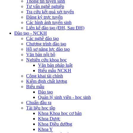
Thông tin tuyển sinh
Tư vấn nghề nghiệp
Tra cứu kết quả xét tuyển
Đăng ký trực tuyến
Các hình ảnh tuyển sinh
Liên kế đào tạo (ĐH, Sau ĐH)
Đào tạo - NCKH
Các nghề đào tạo
Chương trình đào tạo
Hồ sơ năng lực đào tạo
Văn bản nội bộ
Nghiên cứu khoa học
Văn bản pháp luật
Biểu mẫu NCKH
Công khai tài chính
Kiểm định chất lượng
Biểu mẫu
Đào tạo
Quản lý sinh viên - học sinh
Chuẩn đầu ra
Tài liệu học tập
Khoa Khoa học cơ bản
Khoa Dược
Khoa Điều dưỡng
Khoa Y