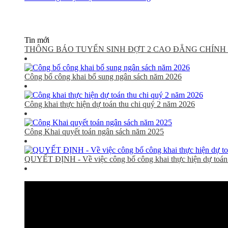
Tin mới
THÔNG BÁO TUYỂN SINH ĐỢT 2 CAO ĐẲNG CHÍNH 
Công bố công khai bổ sung ngân sách năm 2026
Công khai thực hiện dự toán thu chi quý 2 năm 2026
Công Khai quyết toán ngân sách năm 2025
QUYẾT ĐỊNH - Về việc công bố công khai thực hiện dự toán 