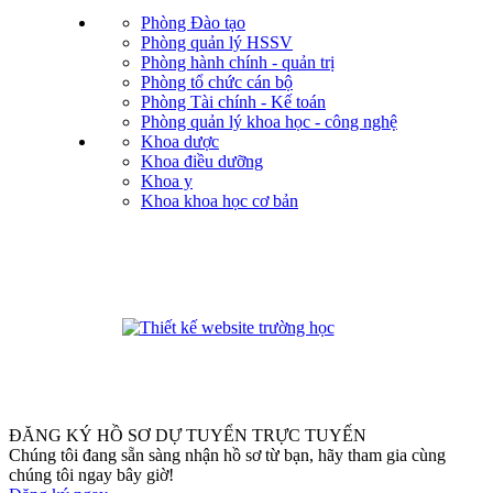
Phòng Đào tạo
Phòng quản lý HSSV
Phòng hành chính - quản trị
Phòng tổ chức cán bộ
Phòng Tài chính - Kế toán
Phòng quản lý khoa học - công nghệ
Khoa dược
Khoa điều dưỡng
Khoa y
Khoa khoa học cơ bản
phanmemdaotao.com
ĐĂNG KÝ HỒ SƠ DỰ TUYỂN TRỰC TUYẾN
Chúng tôi đang sẵn sàng nhận hồ sơ từ bạn, hãy tham gia cùng
chúng tôi ngay bây giờ!