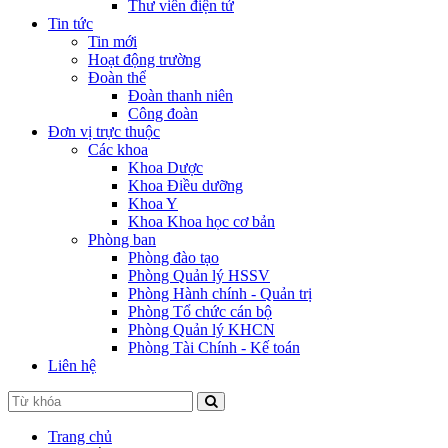
Thư viên điện tử
Tin tức
Tin mới
Hoạt động trường
Đoàn thể
Đoàn thanh niên
Công đoàn
Đơn vị trực thuộc
Các khoa
Khoa Dược
Khoa Điều dưỡng
Khoa Y
Khoa Khoa học cơ bản
Phòng ban
Phòng đào tạo
Phòng Quản lý HSSV
Phòng Hành chính - Quản trị
Phòng Tổ chức cán bộ
Phòng Quản lý KHCN
Phòng Tài Chính - Kế toán
Liên hệ
Trang chủ