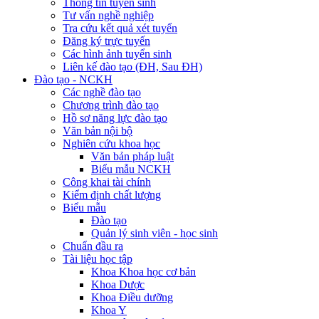
Thông tin tuyển sinh
Tư vấn nghề nghiệp
Tra cứu kết quả xét tuyển
Đăng ký trực tuyến
Các hình ảnh tuyển sinh
Liên kế đào tạo (ĐH, Sau ĐH)
Đào tạo - NCKH
Các nghề đào tạo
Chương trình đào tạo
Hồ sơ năng lực đào tạo
Văn bản nội bộ
Nghiên cứu khoa học
Văn bản pháp luật
Biểu mẫu NCKH
Công khai tài chính
Kiểm định chất lượng
Biểu mẫu
Đào tạo
Quản lý sinh viên - học sinh
Chuẩn đầu ra
Tài liệu học tập
Khoa Khoa học cơ bản
Khoa Dược
Khoa Điều dưỡng
Khoa Y