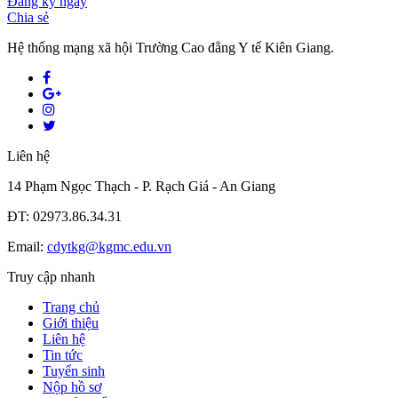
Đăng ký ngay
Chia sẻ
Hệ thống mạng xã hội Trường Cao đẳng Y tế Kiên Giang.
Liên hệ
14 Phạm Ngọc Thạch - P. Rạch Giá - An Giang
ĐT: 02973.86.34.31
Email:
cdytkg@kgmc.edu.vn
Truy cập nhanh
Trang chủ
Giới thiệu
Liên hệ
Tin tức
Tuyển sinh
Nộp hồ sơ