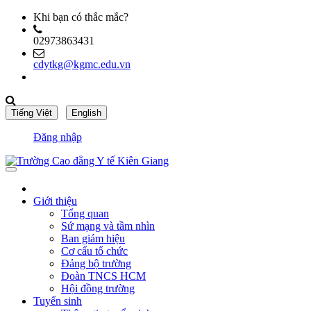
Khi bạn có thắc mắc?
02973863431
cdytkg@kgmc.edu.vn
Đăng nhập
Giới thiệu
Tổng quan
Sứ mạng và tầm nhìn
Ban giám hiệu
Cơ cấu tổ chức
Đảng bộ trường
Đoàn TNCS HCM
Hội đồng trường
Tuyển sinh