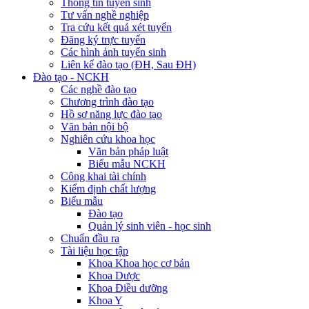
Thông tin tuyển sinh
Tư vấn nghề nghiệp
Tra cứu kết quả xét tuyển
Đăng ký trực tuyến
Các hình ảnh tuyển sinh
Liên kế đào tạo (ĐH, Sau ĐH)
Đào tạo - NCKH
Các nghề đào tạo
Chương trình đào tạo
Hồ sơ năng lực đào tạo
Văn bản nội bộ
Nghiên cứu khoa học
Văn bản pháp luật
Biểu mẫu NCKH
Công khai tài chính
Kiểm định chất lượng
Biểu mẫu
Đào tạo
Quản lý sinh viên - học sinh
Chuẩn đầu ra
Tài liệu học tập
Khoa Khoa học cơ bản
Khoa Dược
Khoa Điều dưỡng
Khoa Y