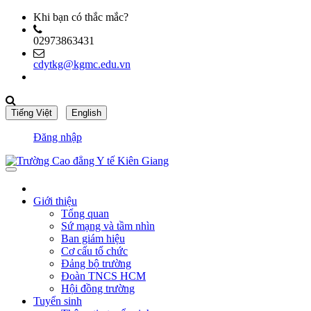
Khi bạn có thắc mắc?
02973863431
cdytkg@kgmc.edu.vn
Đăng nhập
Giới thiệu
Tổng quan
Sứ mạng và tầm nhìn
Ban giám hiệu
Cơ cấu tổ chức
Đảng bộ trường
Đoàn TNCS HCM
Hội đồng trường
Tuyển sinh