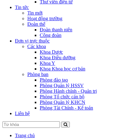
Thư viên điện tử
Tin tức
Tin mới
Hoạt động trường
Đoàn thể
Đoàn thanh niên
Công đoàn
Đơn vị trực thuộc
Các khoa
Khoa Dược
Khoa Điều dưỡng
Khoa Y
Khoa Khoa học cơ bản
Phòng ban
Phòng đào tạo
Phòng Quản lý HSSV
Phòng Hành chính - Quản trị
Phòng Tổ chức cán bộ
Phòng Quản lý KHCN
Phòng Tài Chính - Kế toán
Liên hệ
Trang chủ