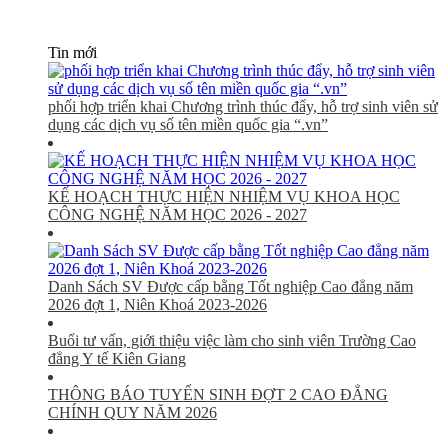
Tin mới
phối hợp triển khai Chương trình thúc đẩy, hỗ trợ sinh viên sử
dụng các dịch vụ số tên miền quốc gia “.vn”
KẾ HOẠCH THỰC HIỆN NHIỆM VỤ KHOA HỌC
CÔNG NGHỆ NĂM HỌC 2026 - 2027
Danh Sách SV Được cấp bằng Tốt nghiệp Cao đẳng năm
2026 đợt 1, Niên Khoá 2023-2026
Buổi tư vấn, giới thiệu việc làm cho sinh viên Trường Cao
đẳng Y tế Kiên Giang
THÔNG BÁO TUYỂN SINH ĐỢT 2 CAO ĐẲNG
CHÍNH QUY NĂM 2026