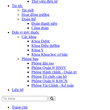
Thư viên điện tử
Tin tức
Tin mới
Hoạt động trường
Đoàn thể
Đoàn thanh niên
Công đoàn
Đơn vị trực thuộc
Các khoa
Khoa Dược
Khoa Điều dưỡng
Khoa Y
Khoa Khoa học cơ bản
Phòng ban
Phòng đào tạo
Phòng Quản lý HSSV
Phòng Hành chính - Quản trị
Phòng Tổ chức cán bộ
Phòng Quản lý KHCN
Phòng Tài Chính - Kế toán
Liên hệ
Trang chủ