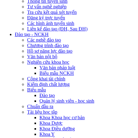
Thông tin tuyển sinh
Tư vấn nghề nghiệp
Tra cứu kết quả xét tuyển
Đăng ký trực tuyến
Các hình ảnh tuyển sinh
Liên kế đào tạo (ĐH, Sau ĐH)
Đào tạo - NCKH
Các nghề đào tạo
Chương trình đào tạo
Hồ sơ năng lực đào tạo
Văn bản nội bộ
Nghiên cứu khoa học
Văn bản pháp luật
Biểu mẫu NCKH
Công khai tài chính
Kiểm định chất lượng
Biểu mẫu
Đào tạo
Quản lý sinh viên - học sinh
Chuẩn đầu ra
Tài liệu học tập
Khoa Khoa học cơ bản
Khoa Dược
Khoa Điều dưỡng
Khoa Y