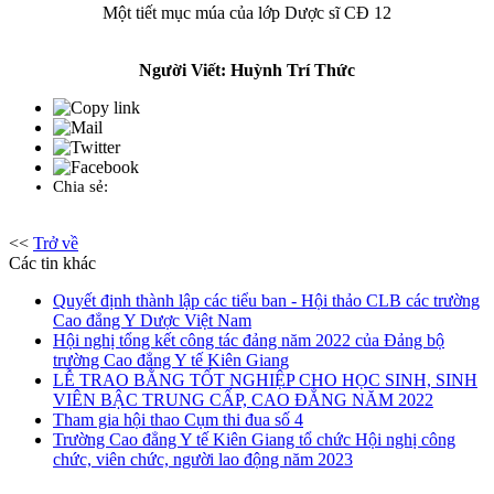
Một tiết mục múa của lớp Dược sĩ CĐ 12
Người Viết: Huỳnh Trí Thức
Chia sẻ:
<<
Trở về
Các tin khác
Quyết định thành lập các tiểu ban - Hội thảo CLB các trường
Cao đẳng Y Dược Việt Nam
Hội nghị tổng kết công tác đảng năm 2022 của Đảng bộ
trường Cao đẳng Y tế Kiên Giang
LỄ TRAO BẰNG TỐT NGHIỆP CHO HỌC SINH, SINH
VIÊN BẬC TRUNG CẤP, CAO ĐẲNG NĂM 2022
Tham gia hội thao Cụm thi đua số 4
Trường Cao đẳng Y tế Kiên Giang tổ chức Hội nghị công
chức, viên chức, người lao động năm 2023