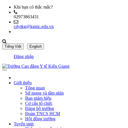
Khi bạn có thắc mắc?
02973863431
cdytkg@kgmc.edu.vn
Đăng nhập
Giới thiệu
Tổng quan
Sứ mạng và tầm nhìn
Ban giám hiệu
Cơ cấu tổ chức
Đảng bộ trường
Đoàn TNCS HCM
Hội đồng trường
Tuyển sinh