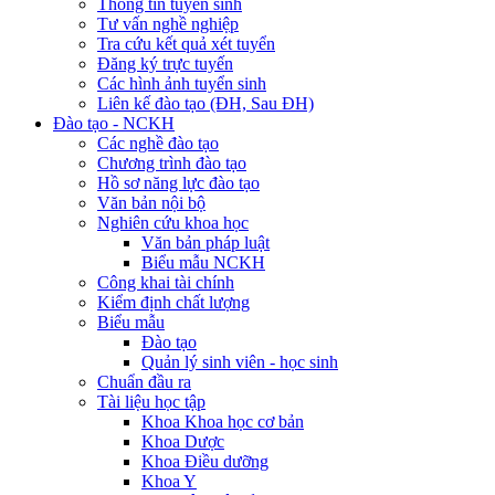
Thông tin tuyển sinh
Tư vấn nghề nghiệp
Tra cứu kết quả xét tuyển
Đăng ký trực tuyến
Các hình ảnh tuyển sinh
Liên kế đào tạo (ĐH, Sau ĐH)
Đào tạo - NCKH
Các nghề đào tạo
Chương trình đào tạo
Hồ sơ năng lực đào tạo
Văn bản nội bộ
Nghiên cứu khoa học
Văn bản pháp luật
Biểu mẫu NCKH
Công khai tài chính
Kiểm định chất lượng
Biểu mẫu
Đào tạo
Quản lý sinh viên - học sinh
Chuẩn đầu ra
Tài liệu học tập
Khoa Khoa học cơ bản
Khoa Dược
Khoa Điều dưỡng
Khoa Y