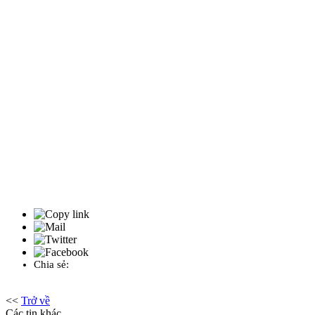
Chia sẻ:
<<
Trở về
Các tin khác