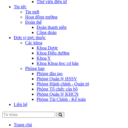
Thư viên điện tử
Tin tức
Tin mới
Hoạt động trường
Đoàn thể
Đoàn thanh niên
Công đoàn
Đơn vị trực thuộc
Các khoa
Khoa Dược
Khoa Điều dưỡng
Khoa Y
Khoa Khoa học cơ bản
Phòng ban
Phòng đào tạo
Phòng Quản lý HSSV
Phòng Hành chính - Quản trị
Phòng Tổ chức cán bộ
Phòng Quản lý KHCN
Phòng Tài Chính - Kế toán
Liên hệ
Trang chủ