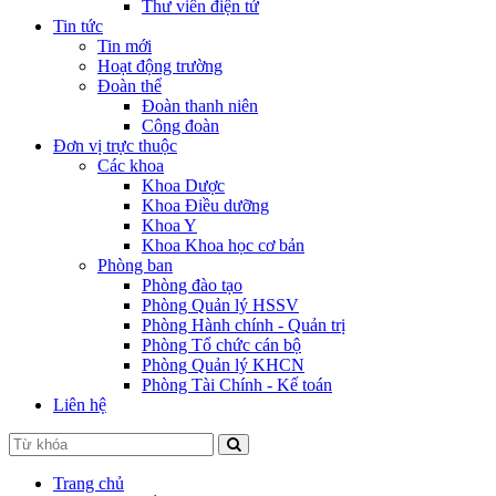
Thư viên điện tử
Tin tức
Tin mới
Hoạt động trường
Đoàn thể
Đoàn thanh niên
Công đoàn
Đơn vị trực thuộc
Các khoa
Khoa Dược
Khoa Điều dưỡng
Khoa Y
Khoa Khoa học cơ bản
Phòng ban
Phòng đào tạo
Phòng Quản lý HSSV
Phòng Hành chính - Quản trị
Phòng Tổ chức cán bộ
Phòng Quản lý KHCN
Phòng Tài Chính - Kế toán
Liên hệ
Trang chủ