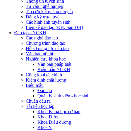
Thông tin tuyển sinh
Tư vấn nghề nghiệp
Tra cứu kết quả xét tuyển
Đăng ký trực tuyến
Các hình ảnh tuyển sinh
Liên kế đào tạo (ĐH, Sau ĐH)
Đào tạo - NCKH
Các nghề đào tạo
Chương trình đào tạo
Hồ sơ năng lực đào tạo
Văn bản nội bộ
Nghiên cứu khoa học
Văn bản pháp luật
Biểu mẫu NCKH
Công khai tài chính
Kiểm định chất lượng
Biểu mẫu
Đào tạo
Quản lý sinh viên - học sinh
Chuẩn đầu ra
Tài liệu học tập
Khoa Khoa học cơ bản
Khoa Dược
Khoa Điều dưỡng
Khoa Y