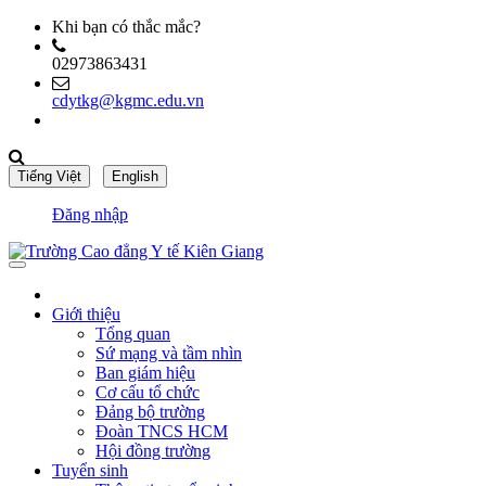
Khi bạn có thắc mắc?
02973863431
cdytkg@kgmc.edu.vn
Đăng nhập
Giới thiệu
Tổng quan
Sứ mạng và tầm nhìn
Ban giám hiệu
Cơ cấu tổ chức
Đảng bộ trường
Đoàn TNCS HCM
Hội đồng trường
Tuyển sinh