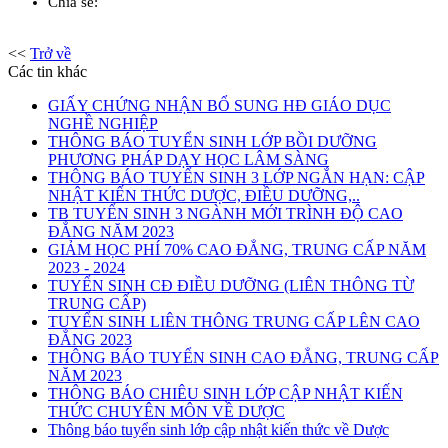
Chia sẻ:
<<
Trở về
Các tin khác
GIẤY CHỨNG NHẬN BỔ SUNG HĐ GIÁO DỤC
NGHỀ NGHIỆP
THÔNG BÁO TUYỂN SINH LỚP BỒI DƯỠNG
PHƯƠNG PHÁP DẠY HỌC LÂM SÀNG
THÔNG BÁO TUYỂN SINH 3 LỚP NGẮN HẠN: CẬP
NHẬT KIẾN THỨC DƯỢC, ĐIỀU DƯỠNG,..
TB TUYỂN SINH 3 NGÀNH MỚI TRÌNH ĐỘ CAO
ĐẲNG NĂM 2023
GIẢM HỌC PHÍ 70% CAO ĐẲNG, TRUNG CẤP NĂM
2023 - 2024
TUYỂN SINH CĐ ĐIỀU DƯỠNG (LIÊN THÔNG TỪ
TRUNG CẤP)
TUYỂN SINH LIÊN THÔNG TRUNG CẤP LÊN CAO
ĐẲNG 2023
THÔNG BÁO TUYỂN SINH CAO ĐẲNG, TRUNG CẤP
NĂM 2023
THÔNG BÁO CHIÊU SINH LỚP CẬP NHẬT KIẾN
THỨC CHUYÊN MÔN VỀ DƯỢC
Thông báo tuyển sinh lớp cập nhật kiến thức về Dược