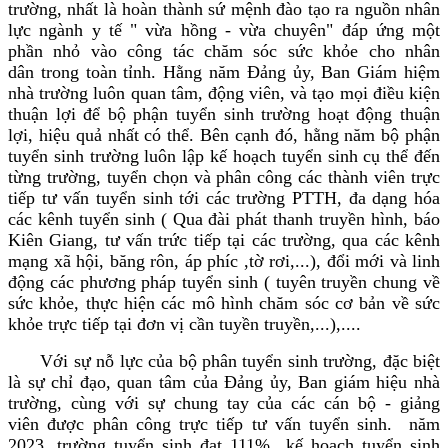
trường, nhất là hoàn thành sứ mệnh đào tạo ra nguồn nhân
lực ngành y tế " vừa hồng - vừa chuyên" đáp ứng một
phần nhỏ vào công tác chăm sóc sức khỏe cho nhân
dân trong toàn tỉnh. Hằng năm Đảng ủy, Ban Giám hiệm
nhà trường luôn quan tâm, động viên, và tạo mọi điều kiện
thuận lợi để bộ phận tuyển sinh trường hoạt động thuận
lợi, hiệu quả nhất có thể. Bên cạnh đó, hằng năm bộ phận
tuyển sinh trường luôn lập kế hoạch tuyển sinh cụ thể đến
từng trường, tuyển chọn và phân công các thành viên trực
tiếp tư vấn tuyển sinh tới các trường PTTH, đa dạng hóa
các kênh tuyển sinh ( Qua đài phát thanh truyền hình, báo
Kiên Giang, tư vấn trức tiếp tại các trường, qua các kênh
mạng xã hội, băng rôn, áp phíc ,tờ rơi,...), đổi mới và linh
động các phương pháp tuyển sinh ( tuyên truyền chung về
sức khỏe, thực hiện các mô hình chăm sóc cơ bản về sức
khỏe trực tiếp tại đơn vị cần tuyền truyền,...),....
Với sự nỗ lực của bộ phân tuyển sinh trường, đặc biệt
là sự chỉ đạo, quan tâm của Đảng ủy, Ban giám hiệu nhà
trường, cùng với sự chung tay của các cán bộ - giảng
viên được phân công trực tiếp tư vấn tuyển sinh. năm
2023, trường tuyển sinh đạt 111% kế hoạch tuyển sinh