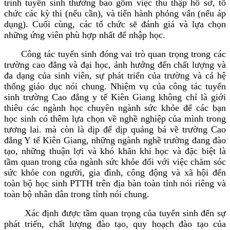
trình tuyển sinh thường bao gồm việc thu thập hồ sơ, tổ
chức các kỳ thi (nếu cần), và tiến hành phỏng vấn (nếu áp
dụng). Cuối cùng, các tổ chức sẽ đánh giá và lựa chọn
những ứng viên phù hợp nhất để nhập học.
Công tác tuyển sinh đóng vai trò quan trọng trong các
trường cao đẳng và đại học, ảnh hưởng đến chất lượng và
đa dạng của sinh viên, sự phát triển của trường và cả hệ
thống giáo dục nói chung. Nhiệm vụ của công tác tuyển
sinh trường Cao đẳng y tế Kiên Giang không chỉ là giới
thiêu các ngành học chuyên ngành sức khỏe để các bạn
học sinh có thêm lựa chọn về nghề nghiệp của mình trong
tương lai. mà còn là dịp để dịp quảng bá về trường Cao
đẳng Y tế Kiên Giang, những ngành nghề trường đang đào
tạo, những thuận lợi và khó khăn khi học và đặc biệt là
tầm quan trong của ngành sức khỏe đối với việc chăm sóc
sức khỏe con người, gia đình, công động và xã hội đến
toàn bộ học sinh PTTH trên địa bàn toàn tỉnh nói riêng và
toàn bộ nhân dân trong tỉnh nói chung.
Xác định được tầm quan trọng của tuyển sinh đến sự
phát triển, chất lượng đào tạo, quy hoạch đào tạo của