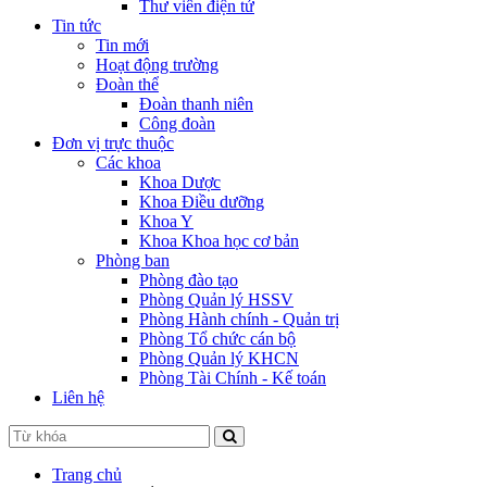
Thư viên điện tử
Tin tức
Tin mới
Hoạt động trường
Đoàn thể
Đoàn thanh niên
Công đoàn
Đơn vị trực thuộc
Các khoa
Khoa Dược
Khoa Điều dưỡng
Khoa Y
Khoa Khoa học cơ bản
Phòng ban
Phòng đào tạo
Phòng Quản lý HSSV
Phòng Hành chính - Quản trị
Phòng Tổ chức cán bộ
Phòng Quản lý KHCN
Phòng Tài Chính - Kế toán
Liên hệ
Trang chủ