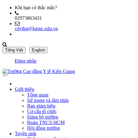
Khi bạn có thắc mắc?
02973863431
cdytkg@kgmc.edu.vn
Đăng nhập
Giới thiệu
Tổng quan
Sứ mạng và tầm nhìn
Ban giám hiệu
Cơ cấu tổ chức
Đảng bộ trường
Đoàn TNCS HCM
Hội đồng trường
Tuyển sinh