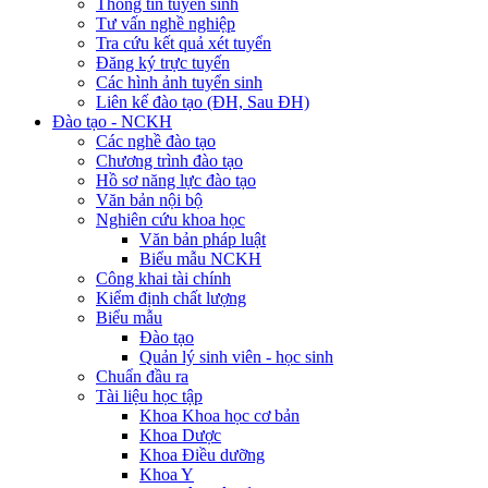
Thông tin tuyển sinh
Tư vấn nghề nghiệp
Tra cứu kết quả xét tuyển
Đăng ký trực tuyến
Các hình ảnh tuyển sinh
Liên kế đào tạo (ĐH, Sau ĐH)
Đào tạo - NCKH
Các nghề đào tạo
Chương trình đào tạo
Hồ sơ năng lực đào tạo
Văn bản nội bộ
Nghiên cứu khoa học
Văn bản pháp luật
Biểu mẫu NCKH
Công khai tài chính
Kiểm định chất lượng
Biểu mẫu
Đào tạo
Quản lý sinh viên - học sinh
Chuẩn đầu ra
Tài liệu học tập
Khoa Khoa học cơ bản
Khoa Dược
Khoa Điều dưỡng
Khoa Y