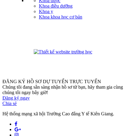
Khoa dược
Khoa điều dưỡng
Khoa y
Khoa khoa học cơ bản
phanmemdaotao.com
ĐĂNG KÝ HỒ SƠ DỰ TUYỂN TRỰC TUYẾN
Chúng tôi đang sẵn sàng nhận hồ sơ từ bạn, hãy tham gia cùng
chúng tôi ngay bây giờ!
Đăng ký ngay
Chia sẻ
Hệ thống mạng xã hội Trường Cao đẳng Y tế Kiên Giang.