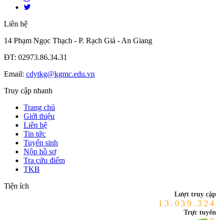
Liên hệ
14 Phạm Ngọc Thạch - P. Rạch Giá - An Giang
ĐT: 02973.86.34.31
Email:
cdytkg@kgmc.edu.vn
Truy cập nhanh
Trang chủ
Giới thiệu
Liên hệ
Tin tức
Tuyển sinh
Nộp hồ sơ
Tra cứu điểm
TKB
Tiện ích
Lượt truy cập
13.039.324
Trực tuyến