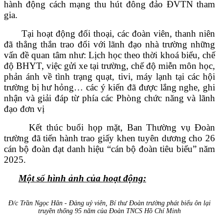
hành động cách mạng thu hút đông đảo ĐVTN tham
gia.
Tại hoạt động đối thoại, các đoàn viên, thanh niên
đã thẳng thắn trao đổi với lãnh đạo nhà trường những
vấn đề quan tâm như: Lịch học theo thời khoá biểu, chế
độ BHYT, việc gửi xe tại trường, chế độ miễn môn học,
phản ánh về tình trạng quạt, tivi, máy lạnh tại các hội
trường bị hư hỏng… các ý kiến đã được lắng nghe, ghi
nhận và giải đáp từ phía các Phòng chức năng và lãnh
đạo đơn vị
Kết thúc buổi họp mặt, Ban Thường vụ Đoàn
trường đã tiến hành trao giấy khen tuyên dương cho 26
cán bộ đoàn đạt danh hiệu “cán bộ đoàn tiêu biểu” năm
2025.
Một số hình ảnh của hoạt động:
Đ/c Trần Ngọc Hân - Đảng uỷ viên, Bí thư Đoàn trường phát biểu ôn lại
truyền thống 95 năm của Đoàn TNCS Hồ Chí Minh