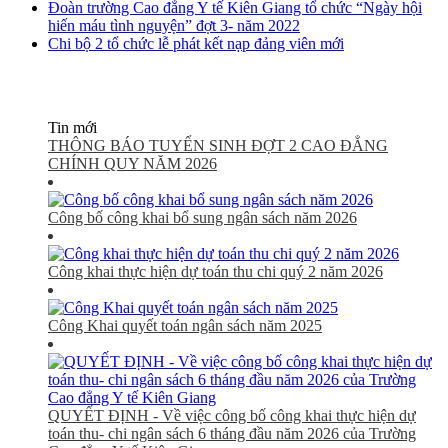
Đoàn trường Cao đẳng Y tế Kiên Giang tổ chức “Ngày hội
hiến máu tình nguyện” đợt 3- năm 2022
Chi bộ 2 tổ chức lễ phát kết nạp đảng viên mới
Tin mới
THÔNG BÁO TUYỂN SINH ĐỢT 2 CAO ĐẲNG
CHÍNH QUY NĂM 2026
Công bố công khai bổ sung ngân sách năm 2026
Công khai thực hiện dự toán thu chi quý 2 năm 2026
Công Khai quyết toán ngân sách năm 2025
QUYẾT ĐỊNH - Về việc công bố công khai thực hiện dự
toán thu- chi ngân sách 6 tháng đầu năm 2026 của Trường