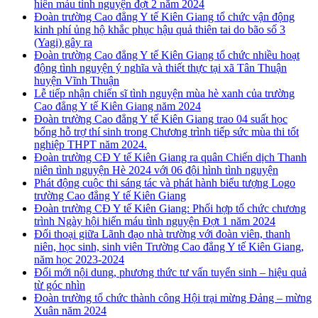
hiến máu tình nguyện đợt 2 năm 2024
Đoàn trường Cao đẳng Y tế Kiên Giang tổ chức vận động
kinh phí ủng hộ khắc phục hậu quả thiên tai do bão số 3
(Yagi) gây ra
Đoàn trường Cao đẳng Y tế Kiên Giang tổ chức nhiều hoạt
động tình nguyện ý nghĩa và thiết thực tại xã Tân Thuận
huyện Vĩnh Thuận
Lễ tiếp nhận chiến sĩ tình nguyện mùa hè xanh của trường
Cao đẳng Y tế Kiên Giang năm 2024
Đoàn trường Cao đẳng Y tế Kiên Giang trao 04 suất học
bổng hỗ trợ thí sinh trong Chương trình tiếp sức mùa thi tốt
nghiệp THPT năm 2024.
Đoàn trường CĐ Y tế Kiên Giang ra quân Chiến dịch Thanh
niên tình nguyện Hè 2024 với 06 đội hình tình nguyện
Phát động cuộc thi sáng tác và phát hành biểu tượng Logo
trường Cao đẳng Y tế Kiên Giang
Đoàn trường CĐ Y tế Kiên Giang: Phối hợp tổ chức chương
trình Ngày hội hiến máu tình nguyện Đợt 1 năm 2024
Đối thoại giữa Lãnh đạo nhà trường với đoàn viên, thanh
niên, học sinh, sinh viên Trường Cao đẳng Y tế Kiên Giang,
năm học 2023-2024
Đổi mới nội dung, phương thức tư vấn tuyển sinh – hiệu quả
từ góc nhìn
Đoàn trường tổ chức thành công Hội trại mừng Đảng – mừng
Xuân năm 2024