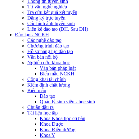
Thông tin tuyển sinh
Tư vấn nghề nghiệp
Tra cứu kết quả xét tuyển
Đăng ký trực tuyến
Các hình ảnh tuyển sinh
Liên kế đào tạo (ĐH, Sau ĐH)
Đào tạo - NCKH
Các nghề đào tạo
Chương trình đào tạo
Hồ sơ năng lực đào tạo
Văn bản nội bộ
Nghiên cứu khoa học
Văn bản pháp luật
Biểu mẫu NCKH
Công khai tài chính
Kiểm định chất lượng
Biểu mẫu
Đào tạo
Quản lý sinh viên - học sinh
Chuẩn đầu ra
Tài liệu học tập
Khoa Khoa học cơ bản
Khoa Dược
Khoa Điều dưỡng
Khoa Y