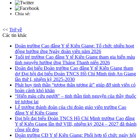
Chia sẻ:
<<
Trở về
Các tin khác
Đoàn trường Cao đẳng Y tế Kiên Giang: Tổ chức nhiều hoạt
động hưởng ứng Ngày đoàn viên năm 2026
Tuổi trẻ trường Cao đẳng Y tế Kiên Giang tham gia hiến máu
tình nguyện hưởng ứng Tháng Thanh niên 2026
Đoàn đại biểu Đoàn trường Cao đẳng Y tế Kiên Giang tham
dự Đại hội đại biểu Đoàn TNCS Hồ Chí Minh tỉnh An Giang
lần thứ I, nhiệm kỳ 2025-2030
Phát huy tinh thần “tương thân tương ái” giúp đỡ sinh viên có
hoàn cảnh khó khăn
“Hiến máu cứu người” – tinh thần tình nguyện của thầy thuốc
trẻ tương lai
Lễ trưởng thành đoàn của chi đoàn giáo viên trường Cao
đẳng Y tế Kiên Giang
Đại hội đại biểu Đoàn TNCS Hồ Chí Minh trường Cao đẳng
Y tế Kiên Giang lần thứ VIII, nhiệm kỳ 2024 – 2027 đã thành
công tốt đẹp
Đoàn trường CĐ Y tế Kiên Giang: Phối hợp tổ chức ngày hội