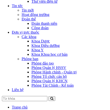
Thư viên điện tử
Tin tức
Tin mới
Hoạt động trường
Đoàn thể
Đoàn thanh niên
Công đoàn
Đơn vị trực thuộc
Các khoa
Khoa Dược
Khoa Điều dưỡng
Khoa Y
Khoa Khoa học cơ bản
Phòng ban
Phòng đào tạo
Phòng Quản lý HSSV
Phòng Hành chính - Quản trị
Phòng Tổ chức cán bộ
Phòng Quản lý KHCN
Phòng Tài Chính - Kế toán
Liên hệ
Trang chủ