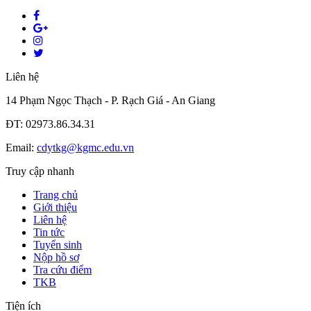
Liên hệ
14 Phạm Ngọc Thạch - P. Rạch Giá - An Giang
ĐT: 02973.86.34.31
Email:
cdytkg@kgmc.edu.vn
Truy cập nhanh
Trang chủ
Giới thiệu
Liên hệ
Tin tức
Tuyển sinh
Nộp hồ sơ
Tra cứu điểm
TKB
Tiện ích