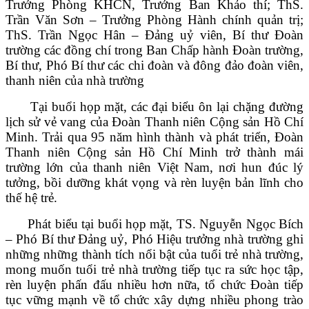
Trưởng Phòng KHCN, Trưởng Ban Khảo thí; ThS.
Trần Văn Sơn – Trưởng Phòng Hành chính quản trị;
ThS. Trần Ngọc Hân – Đảng uỷ viên, Bí thư Đoàn
trường các đồng chí trong Ban Chấp hành Đoàn trường,
Bí thư, Phó Bí thư các chi đoàn và đông đảo đoàn viên,
thanh niên của nhà trường
Tại buổi họp mặt, các đại biểu ôn lại chặng đường
lịch sử vẻ vang của Đoàn Thanh niên Cộng sản Hồ Chí
Minh. Trải qua 95 năm hình thành và phát triển, Đoàn
Thanh niên Cộng sản Hồ Chí Minh trở thành mái
trường lớn của thanh niên Việt Nam, nơi hun đúc lý
tưởng, bồi dưỡng khát vọng và rèn luyện bản lĩnh cho
thế hệ trẻ.
Phát biểu tại buổi họp mặt,
TS. Nguyễn Ngọc Bích
– Phó Bí thư Đảng uỷ, Phó Hiệu trưởng nhà trường ghi
những những thành tích nổi bật của tuổi trẻ nhà trường,
mong muốn tuổi trẻ nhà trường tiếp tục ra sức học tập,
rèn luyện phấn đấu nhiều hơn nữa, tổ chức Đoàn tiếp
tục vững mạnh về tổ chức xây dựng nhiều phong trào