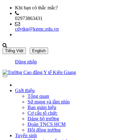
Khi bạn có thắc mắc?
02973863431
cdytkg@kgmc.edu.vn
Đăng nhập
Giới thiệu
Tổng quan
Sứ mạng và tầm nhìn
Ban giám hiệu
Cơ cấu tổ chức
Đảng bộ trường
Đoàn TNCS HCM
Hội đồng trường
Tuyển sinh