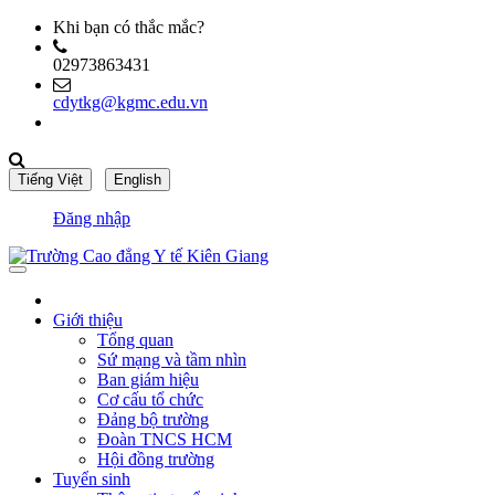
Khi bạn có thắc mắc?
02973863431
cdytkg@kgmc.edu.vn
Đăng nhập
Giới thiệu
Tổng quan
Sứ mạng và tầm nhìn
Ban giám hiệu
Cơ cấu tổ chức
Đảng bộ trường
Đoàn TNCS HCM
Hội đồng trường
Tuyển sinh