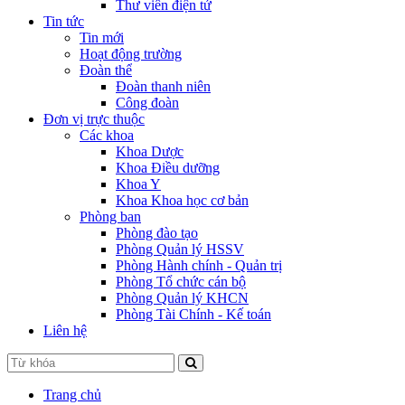
Thư viên điện tử
Tin tức
Tin mới
Hoạt động trường
Đoàn thể
Đoàn thanh niên
Công đoàn
Đơn vị trực thuộc
Các khoa
Khoa Dược
Khoa Điều dưỡng
Khoa Y
Khoa Khoa học cơ bản
Phòng ban
Phòng đào tạo
Phòng Quản lý HSSV
Phòng Hành chính - Quản trị
Phòng Tổ chức cán bộ
Phòng Quản lý KHCN
Phòng Tài Chính - Kế toán
Liên hệ
Trang chủ