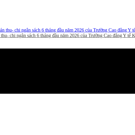
thu- chi ngân sách 6 tháng đầu năm 2026 của Trường Cao đẳng Y tế 