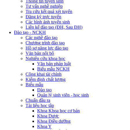
Thông tin tuyển sinh
Tư vấn nghề nghiệp
Tra cứu kết quả xét tuyển
Đăng ký trực tuyến
Các hình ảnh tuyển sinh
Liên kế đào tạo (ĐH, Sau ĐH)
Đào tạo - NCKH
Các nghề đào tạo
Chương trình đào tạo
Hồ sơ năng lực đào tạo
Văn bản nội bộ
Nghiên cứu khoa học
Văn bản pháp luật
Biểu mẫu NCKH
Công khai tài chính
Kiểm định chất lượng
Biểu mẫu
Đào tạo
Quản lý sinh viên - học sinh
Chuẩn đầu ra
Tài liệu học tập
Khoa Khoa học cơ bản
Khoa Dược
Khoa Điều dưỡng
Khoa Y