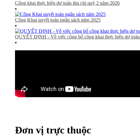
Công khai thực hiện dự toán thu chi quý 2 năm 2026
Công Khai quyết toán ngân sách năm 2025
QUYẾT ĐỊNH - Về việc công bố công khai thực hiện dự toán 
Đơn vị trực thuộc