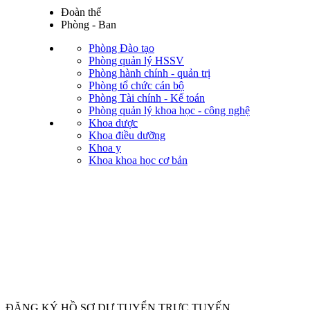
Đoàn thể
Phòng - Ban
Phòng Đào tạo
Phòng quản lý HSSV
Phòng hành chính - quản trị
Phòng tổ chức cán bộ
Phòng Tài chính - Kế toán
Phòng quản lý khoa học - công nghệ
Khoa dược
Khoa điều dưỡng
Khoa y
Khoa khoa học cơ bản
ĐĂNG KÝ HỒ SƠ DỰ TUYỂN TRỰC TUYẾN