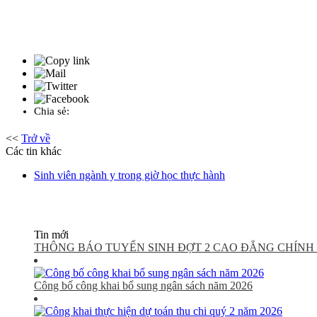
Chia sẻ:
<<
Trở về
Các tin khác
Sinh viên ngành y trong giờ học thực hành
Tin mới
THÔNG BÁO TUYỂN SINH ĐỢT 2 CAO ĐẲNG CHÍNH 
Công bố công khai bổ sung ngân sách năm 2026