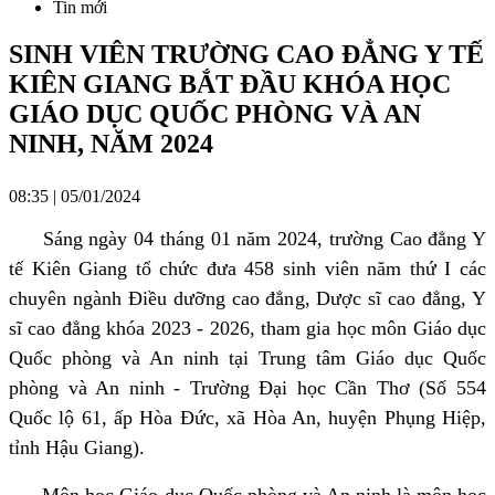
Tin mới
SINH VIÊN TRƯỜNG CAO ĐẲNG Y TẾ
KIÊN GIANG BẮT ĐẦU KHÓA HỌC
GIÁO DỤC QUỐC PHÒNG VÀ AN
NINH, NĂM 2024
08:35 | 05/01/2024
Sáng ngày 04 tháng 01 năm 2024, trường Cao đẳng Y
tế Kiên Giang tổ chức đưa 458 sinh viên năm thứ I các
chuyên ngành Điều dưỡng cao đẳng, Dược sĩ cao đẳng, Y
sĩ cao đẳng khóa 2023 - 2026, tham gia học môn Giáo dục
Quốc phòng và An ninh tại Trung tâm Giáo dục Quốc
phòng và An ninh - Trường Đại học Cần Thơ (Số 554
Quốc lộ 61, ấp Hòa Đức, xã Hòa An, huyện Phụng Hiệp,
tỉnh Hậu Giang).
Môn học Giáo dục Quốc phòng và An ninh là môn học