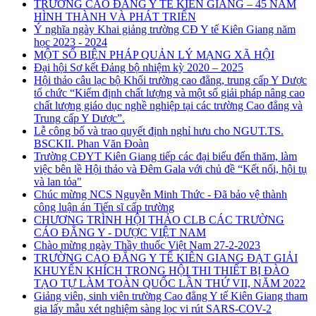
TRƯỜNG CAO ĐẲNG Y TẾ KIÊN GIANG – 45 NĂM
HÌNH THÀNH VÀ PHÁT TRIỂN
Ý nghĩa ngày Khai giảng trường CĐ Y tế Kiên Giang năm
học 2023 - 2024
MỘT SỐ BIỆN PHÁP QUẢN LÝ MẠNG XÃ HỘI
Đại hội Sơ kết Đảng bộ nhiệm kỳ 2020 – 2025
Hội thảo câu lạc bộ Khối trường cao đẳng, trung cấp Y Dược
tổ chức “Kiểm định chất lượng và một số giải pháp nâng cao
chất lượng giáo dục nghề nghiệp tại các trường Cao đẳng và
Trung cấp Y Dược”.
Lễ công bố và trao quyết định nghỉ hưu cho NGUT.TS.
BSCKII. Phan Văn Đoàn
Trường CĐYT Kiên Giang tiếp các đại biểu đến thăm, làm
việc bên lề Hội thảo và Đêm Gala với chủ đề “Kết nối, hội tụ
và lan tỏa"
Chúc mừng NCS Nguyễn Minh Thức - Đã bảo vệ thành
công luận án Tiến sĩ cấp trường
CHƯƠNG TRÌNH HỘI THẢO CLB CÁC TRƯỜNG
CÁO ĐẲNG Y - DƯỢC VIỆT NAM
Chào mừng ngày Thầy thuốc Việt Nam 27-2-2023
TRƯỜNG CAO ĐẲNG Y TẾ KIÊN GIANG ĐẠT GIẢI
KHUYẾN KHÍCH TRONG HỘI THI THIẾT BỊ ĐÀO
TẠO TỰ LÀM TOÀN QUỐC LẦN THỨ VII, NĂM 2022
Giảng viên, sinh viên trường Cao đẳng Y tế Kiên Giang tham
gia lấy mẫu xét nghiệm sàng lọc vi rút SARS-COV-2