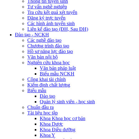
Thông tin tuyển sinh
Tư vấn nghề nghiệp
Tra cứu kết quả xét tuyển
Đăng ký trực tuyến
Các hình ảnh tuyển sinh
Liên kế đào tạo (ĐH, Sau ĐH)
Đào tạo - NCKH
Các nghề đào tạo
Chương trình đào tạo
Hồ sơ năng lực đào tạo
Văn bản nội bộ
Nghiên cứu khoa học
Văn bản pháp luật
Biểu mẫu NCKH
Công khai tài chính
Kiểm định chất lượng
Biểu mẫu
Đào tạo
Quản lý sinh viên - học sinh
Chuẩn đầu ra
Tài liệu học tập
Khoa Khoa học cơ bản
Khoa Dược
Khoa Điều dưỡng
Khoa Y