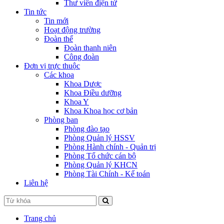
Thư viên điện tử
Tin tức
Tin mới
Hoạt động trường
Đoàn thể
Đoàn thanh niên
Công đoàn
Đơn vị trực thuộc
Các khoa
Khoa Dược
Khoa Điều dưỡng
Khoa Y
Khoa Khoa học cơ bản
Phòng ban
Phòng đào tạo
Phòng Quản lý HSSV
Phòng Hành chính - Quản trị
Phòng Tổ chức cán bộ
Phòng Quản lý KHCN
Phòng Tài Chính - Kế toán
Liên hệ
Trang chủ