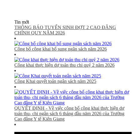
Tin mới
THÔNG BÁO TUYỂN SINH ĐỢT 2 CAO ĐẲNG
CHÍNH QUY NĂM 2026
Công bố công khai bổ sung ngân sách năm 2026
Công khai thực hiện dự toán thu chi quý 2 năm 2026
Công Khai quyết toán ngân sách năm 2025
QUYẾT ĐỊNH - Về việc công bố công khai thực hiện dự
toán thu- chi ngân sách 6 tháng đầu năm 2026 của Trường
Cao đẳng Y tế Kiên Giang