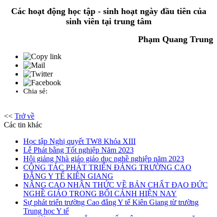
Các hoạt động học tập - sinh hoạt ngày đầu tiên của
sinh viên tại trung tâm
Phạm Quang Trung
Chia sẻ:
<<
Trở về
Các tin khác
Học tập Nghị quyết TW8 Khóa XIII
Lễ Phát bằng Tốt nghiệp Năm 2023
Hội giảng Nhà giáo giáo dục nghề nghiệp năm 2023
CÔNG TÁC PHÁT TRIỂN ĐẢNG TRƯỜNG CAO
ĐẲNG Y TẾ KIÊN GIANG
NÂNG CAO NHẬN THỨC VỀ BẢN CHẤT ĐẠO ĐỨC
NGHỀ GIÁO TRONG BỐI CẢNH HIỆN NAY
Sự phát triển trường Cao đẳng Y tế Kiên Giang từ trường
Trung học Y tế