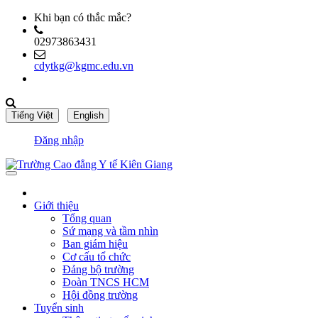
Khi bạn có thắc mắc?
02973863431
cdytkg@kgmc.edu.vn
Đăng nhập
Giới thiệu
Tổng quan
Sứ mạng và tầm nhìn
Ban giám hiệu
Cơ cấu tổ chức
Đảng bộ trường
Đoàn TNCS HCM
Hội đồng trường
Tuyển sinh