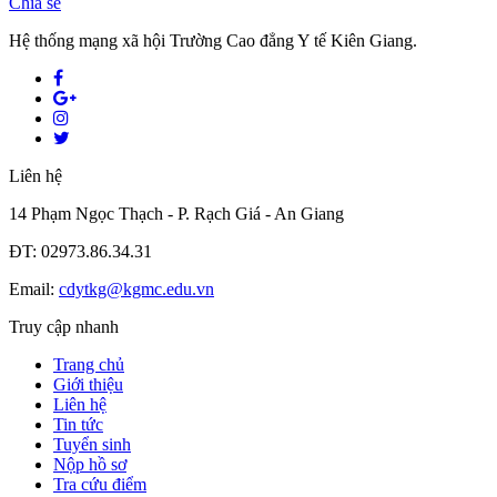
Chia sẻ
Hệ thống mạng xã hội Trường Cao đẳng Y tế Kiên Giang.
Liên hệ
14 Phạm Ngọc Thạch - P. Rạch Giá - An Giang
ĐT: 02973.86.34.31
Email:
cdytkg@kgmc.edu.vn
Truy cập nhanh
Trang chủ
Giới thiệu
Liên hệ
Tin tức
Tuyển sinh
Nộp hồ sơ
Tra cứu điểm