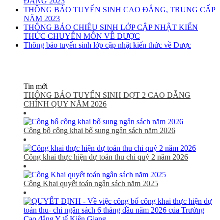
ĐẲNG 2023
THÔNG BÁO TUYỂN SINH CAO ĐẲNG, TRUNG CẤP
NĂM 2023
THÔNG BÁO CHIÊU SINH LỚP CẬP NHẬT KIẾN
THỨC CHUYÊN MÔN VỀ DƯỢC
Thông báo tuyển sinh lớp cập nhật kiến thức về Dược
Tin mới
THÔNG BÁO TUYỂN SINH ĐỢT 2 CAO ĐẲNG
CHÍNH QUY NĂM 2026
Công bố công khai bổ sung ngân sách năm 2026
Công khai thực hiện dự toán thu chi quý 2 năm 2026
Công Khai quyết toán ngân sách năm 2025