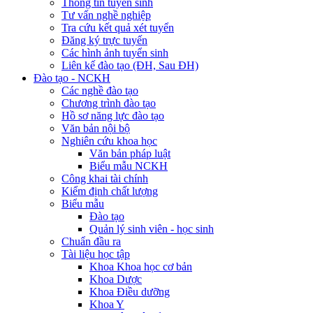
Thông tin tuyển sinh
Tư vấn nghề nghiệp
Tra cứu kết quả xét tuyển
Đăng ký trực tuyến
Các hình ảnh tuyển sinh
Liên kế đào tạo (ĐH, Sau ĐH)
Đào tạo - NCKH
Các nghề đào tạo
Chương trình đào tạo
Hồ sơ năng lực đào tạo
Văn bản nội bộ
Nghiên cứu khoa học
Văn bản pháp luật
Biểu mẫu NCKH
Công khai tài chính
Kiểm định chất lượng
Biểu mẫu
Đào tạo
Quản lý sinh viên - học sinh
Chuẩn đầu ra
Tài liệu học tập
Khoa Khoa học cơ bản
Khoa Dược
Khoa Điều dưỡng
Khoa Y