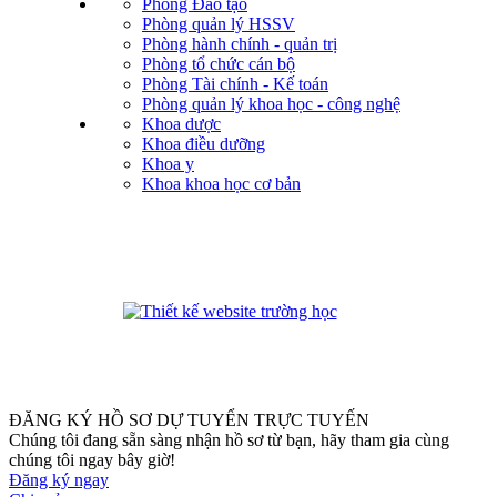
Phòng Đào tạo
Phòng quản lý HSSV
Phòng hành chính - quản trị
Phòng tổ chức cán bộ
Phòng Tài chính - Kế toán
Phòng quản lý khoa học - công nghệ
Khoa dược
Khoa điều dưỡng
Khoa y
Khoa khoa học cơ bản
phanmemdaotao.com
ĐĂNG KÝ HỒ SƠ DỰ TUYỂN TRỰC TUYẾN
Chúng tôi đang sẵn sàng nhận hồ sơ từ bạn, hãy tham gia cùng
chúng tôi ngay bây giờ!
Đăng ký ngay