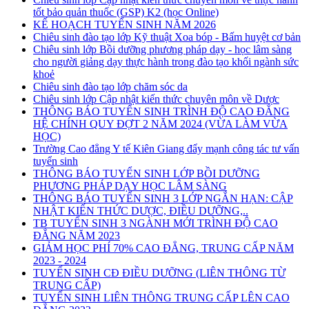
tốt bảo quản thuốc (GSP) K2 (học Online)
KẾ HOẠCH TUYỂN SINH NĂM 2026
Chiêu sinh đào tạo lớp Kỹ thuật Xoa bóp - Bấm huyệt cơ bản
Chiêu sinh lớp Bồi dưỡng phương pháp dạy - học lâm sàng
cho người giảng dạy thực hành trong đào tạo khối ngành sức
khoẻ
Chiêu sinh đào tạo lớp chăm sóc da
Chiêu sinh lớp Cập nhật kiến thức chuyên môn về Dược
THÔNG BÁO TUYỂN SINH TRÌNH ĐỘ CAO ĐẲNG
HỆ CHÍNH QUY ĐỢT 2 NĂM 2024 (VỪA LÀM VỪA
HỌC)
Trường Cao đẳng Y tế Kiên Giang đẩy mạnh công tác tư vấn
tuyển sinh
THÔNG BÁO TUYỂN SINH LỚP BỒI DƯỠNG
PHƯƠNG PHÁP DẠY HỌC LÂM SÀNG
THÔNG BÁO TUYỂN SINH 3 LỚP NGẮN HẠN: CẬP
NHẬT KIẾN THỨC DƯỢC, ĐIỀU DƯỠNG,..
TB TUYỂN SINH 3 NGÀNH MỚI TRÌNH ĐỘ CAO
ĐẲNG NĂM 2023
GIẢM HỌC PHÍ 70% CAO ĐẲNG, TRUNG CẤP NĂM
2023 - 2024
TUYỂN SINH CĐ ĐIỀU DƯỠNG (LIÊN THÔNG TỪ
TRUNG CẤP)
TUYỂN SINH LIÊN THÔNG TRUNG CẤP LÊN CAO