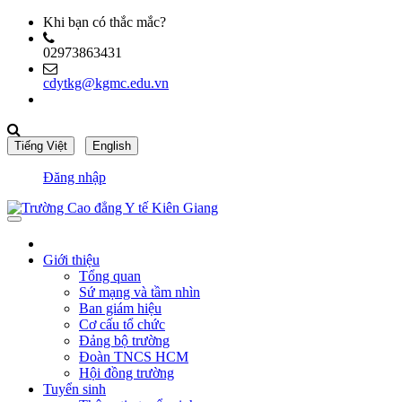
Khi bạn có thắc mắc?
02973863431
cdytkg@kgmc.edu.vn
Đăng nhập
Giới thiệu
Tổng quan
Sứ mạng và tầm nhìn
Ban giám hiệu
Cơ cấu tổ chức
Đảng bộ trường
Đoàn TNCS HCM
Hội đồng trường
Tuyển sinh