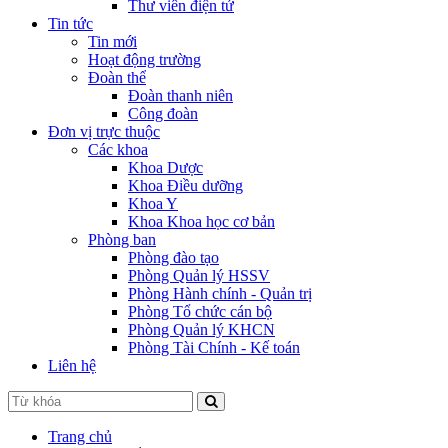
Thư viên điện tử
Tin tức
Tin mới
Hoạt động trường
Đoàn thể
Đoàn thanh niên
Công đoàn
Đơn vị trực thuộc
Các khoa
Khoa Dược
Khoa Điều dưỡng
Khoa Y
Khoa Khoa học cơ bản
Phòng ban
Phòng đào tạo
Phòng Quản lý HSSV
Phòng Hành chính - Quản trị
Phòng Tổ chức cán bộ
Phòng Quản lý KHCN
Phòng Tài Chính - Kế toán
Liên hệ
Trang chủ