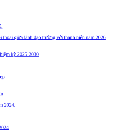
6.
thoại giữa lãnh đạo trường với thanh niên năm 2026
nhiệm kỳ 2025-2030
đẹp
ận
ăm 2024.
-2024