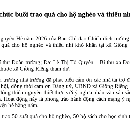
hức buổi trao quà cho hộ nghèo và thiếu nh
 nguyện Hè năm 2026 của Ban Chỉ đạo Chiến dịch trường
o quà cho hộ nghèo và thiếu nhi khó khăn tại xã Giồn
 thư Đoàn trường; Đ/c Lê Thị Tố Quyên – Bí thư xã Đoà
 thuộc xã Giồng Riềng tham dự.
 trường nhà trường đã phát biểu cảm ơn các nhà tài trợ
xã hội, đồng thời cảm ơn Đảng uỷ, UBND xã Giồng Riềng đ
ộng thiện nguyện thiết thực với ý nghĩa nhân văn sâu sắc
 Hoạt động này là phong trào hành động cách mạng ý nghĩa
uyện hè hằng năm.
trao 50 suất quà cho hộ nghèo, 50 bộ sách cho học sinh 