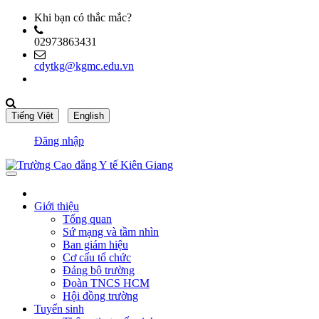
Khi bạn có thắc mắc?
02973863431
cdytkg@kgmc.edu.vn
Đăng nhập
Giới thiệu
Tổng quan
Sứ mạng và tầm nhìn
Ban giám hiệu
Cơ cấu tổ chức
Đảng bộ trường
Đoàn TNCS HCM
Hội đồng trường
Tuyển sinh