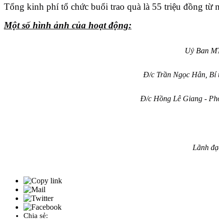
Tổng kinh phí tổ chức buổi trao quà là 55 triệu đồng t
Một số hình ảnh của hoạt động:
Uỷ Ban MT
Đ/c Trần Ngọc Hân, Bí 
Đ/c Hồng Lê Giang - Phó
Lãnh đạ
Chia sẻ: