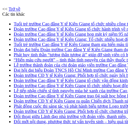
<<
Trở về
Các tin khác
Tuổi trẻ trường Cao đẳng Y tế Kiên Giang tổ chức nhiều công 
Đoàn trường Cao đẳng Y tế Kiên Giang tổ chức hành trình về n
Đoàn trường Cao đẳng Y tế Kiên Giang họp mặt kỷ niệm 95 nă
Đoàn trường Cao đẳng Y tế Kiên Giang: Tổ chức nhiều hoạt 
Tuổi trẻ trường Cao đẳng Y tế Kiên Giang tham gia hiến máu
Đoàn đại biểu Đoàn trường Cao đẳng Y tế Kiên Giang tham dự
Phát huy tinh thần “tương thân tương ái” giúp đỡ sinh viên có
“Hiến máu cứu người” – tinh thần tình nguyện của thầy thuốc t
Lễ trưởng thành đoàn của chi đoàn giáo viên trường Cao đẳng
Đại hội đại biểu Đoàn TNCS Hồ Chí Minh trường Cao đẳng Y t
Đoàn trường CĐ Y tế Kiên Giang: Phối hợp tổ chức ngày hội 
Đoàn trường Cao đẳng Y tế Kiên Giang tổ chức vận động kinh p
Đoàn trường Cao đẳng Y tế Kiên Giang tổ chức nhiều hoạt độn
Lễ tiếp nhận chiến sĩ tình nguyện mùa hè xanh của trường Ca
Đoàn trường Cao đẳng Y tế Kiên Giang trao 04 suất học bổng h
Đoàn trường CĐ Y tế Kiên Giang ra quân Chiến dịch Thanh niê
Phát động cuộc thi sáng tác và phát hành biểu tượng Logo trư
Đoàn trường CĐ Y tế Kiên Giang: Phối hợp tổ chức chương tr
Đối thoại giữa Lãnh đạo nhà trường với đoàn viên, thanh niên
Đổi mới nội dung, phương thức tư vấn tuyển sinh – hiệu quả t