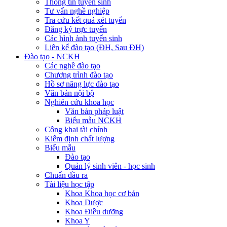
Thông tin tuyển sinh
Tư vấn nghề nghiệp
Tra cứu kết quả xét tuyển
Đăng ký trực tuyến
Các hình ảnh tuyển sinh
Liên kế đào tạo (ĐH, Sau ĐH)
Đào tạo - NCKH
Các nghề đào tạo
Chương trình đào tạo
Hồ sơ năng lực đào tạo
Văn bản nội bộ
Nghiên cứu khoa học
Văn bản pháp luật
Biểu mẫu NCKH
Công khai tài chính
Kiểm định chất lượng
Biểu mẫu
Đào tạo
Quản lý sinh viên - học sinh
Chuẩn đầu ra
Tài liệu học tập
Khoa Khoa học cơ bản
Khoa Dược
Khoa Điều dưỡng
Khoa Y