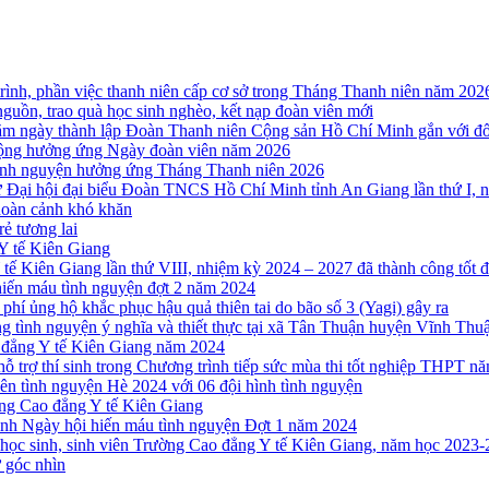
trình, phần việc thanh niên cấp cơ sở trong Tháng Thanh niên năm 202
guồn, trao quà học sinh nghèo, kết nạp đoàn viên mới
m ngày thành lập Đoàn Thanh niên Cộng sản Hồ Chí Minh gắn với đối 
động hưởng ứng Ngày đoàn viên năm 2026
 tình nguyện hưởng ứng Tháng Thanh niên 2026
 Đại hội đại biểu Đoàn TNCS Hồ Chí Minh tỉnh An Giang lần thứ I, 
 hoàn cảnh khó khăn
rẻ tương lai
 Y tế Kiên Giang
ế Kiên Giang lần thứ VIII, nhiệm kỳ 2024 – 2027 đã thành công tốt 
hiến máu tình nguyện đợt 2 năm 2024
hí ủng hộ khắc phục hậu quả thiên tai do bão số 3 (Yagi) gây ra
g tình nguyện ý nghĩa và thiết thực tại xã Tân Thuận huyện Vĩnh Thu
o đẳng Y tế Kiên Giang năm 2024
ỗ trợ thí sinh trong Chương trình tiếp sức mùa thi tốt nghiệp THPT n
n tình nguyện Hè 2024 với 06 đội hình tình nguyện
ờng Cao đẳng Y tế Kiên Giang
ình Ngày hội hiến máu tình nguyện Đợt 1 năm 2024
, học sinh, sinh viên Trường Cao đẳng Y tế Kiên Giang, năm học 2023
ừ góc nhìn