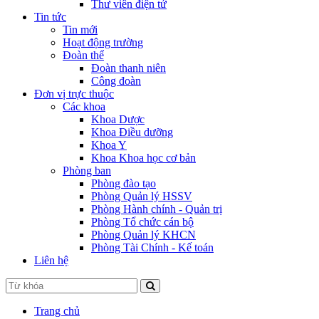
Thư viên điện tử
Tin tức
Tin mới
Hoạt động trường
Đoàn thể
Đoàn thanh niên
Công đoàn
Đơn vị trực thuộc
Các khoa
Khoa Dược
Khoa Điều dưỡng
Khoa Y
Khoa Khoa học cơ bản
Phòng ban
Phòng đào tạo
Phòng Quản lý HSSV
Phòng Hành chính - Quản trị
Phòng Tổ chức cán bộ
Phòng Quản lý KHCN
Phòng Tài Chính - Kế toán
Liên hệ
Trang chủ