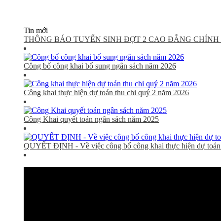
Tin mới
THÔNG BÁO TUYỂN SINH ĐỢT 2 CAO ĐẲNG CHÍNH 
Công bố công khai bổ sung ngân sách năm 2026
Công khai thực hiện dự toán thu chi quý 2 năm 2026
Công Khai quyết toán ngân sách năm 2025
QUYẾT ĐỊNH - Về việc công bố công khai thực hiện dự toán 