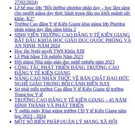
27/02/2024)
Lễ bế mạc lớp “Bồi dưỡng phương pháp dạy – học lâm sàng
cho người giảng dạy thực hành trong đào tạo khối ngành sức
khỏe- K2”
Trường Cao đẳng Y tế Kiên Giang khai giảng lớp Phương
pháp giảng dạy lâm sàng khóa 2
SINH VIÊN TRƯỜNG CAO ĐẲNG Y TẾ KIÊN GIANG
BẮT ĐẦU KHÓA HỌC GIÁO DỤC QUỐC PHÒNG VÀ
AN NINH, NĂM 2024
Học tập Nghị quyết TW8 Khóa XIII
Lễ Phát bằng Tốt nghiệp Năm 2023
Hội giảng Nhà giáo giáo dục nghề nghiệp năm 2023
CÔNG TÁC PHÁT TRIỂN ĐẢNG TRƯỜNG CAO
ĐẲNG Y TẾ KIÊN GIANG
NÂNG CAO NHẬN THỨC VỀ BẢN CHẤT ĐẠO ĐỨC
NGHỀ GIÁO TRONG BỐI CẢNH HIỆN NAY
Sự phát triển trường Cao đẳng Y tế Kiên Giang từ trường
Trung học Y tế
TRƯỜNG CAO ĐẲNG Y TẾ KIÊN GIANG – 45 NĂM
HÌNH THÀNH VÀ PHÁT TRIỂN
Ý nghĩa ngày Khai giảng trường CĐ Y tế Kiên Giang năm
học 2023 - 2024
MỘT SỐ BIỆN PHÁP QUẢN LÝ MẠNG XÃ HỘI