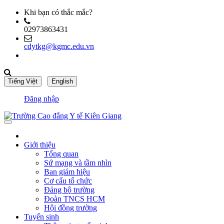
Khi bạn có thắc mắc?
02973863431
cdytkg@kgmc.edu.vn
Đăng nhập
Giới thiệu
Tổng quan
Sứ mạng và tầm nhìn
Ban giám hiệu
Cơ cấu tổ chức
Đảng bộ trường
Đoàn TNCS HCM
Hội đồng trường
Tuyển sinh