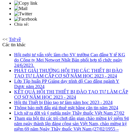
Chia sẻ:
<<
Trở về
Các tin khác
Hội nghị tư vấn việc làm cho SV trường Cao đẳng Y tế KG
do Công ty Mei Networt Nhật Bản phối hợp tổ chức ngày
24/6/2023.
PHÁT GIẢI THƯỞNG HỘI THI CÁC THIẾT BỊ ĐÀO
TẠO TỰ LÀM CẤP CƠ SỞ NĂM HỌC 2023 - 2024
Lớp Tập huấn PP Giảng dạy trình độ Cao đẳng ngành Y
Dược năm 2024
KẾT QUẢ HỘI THI THIẾT BỊ ĐÀO TẠO TỰ LÀM CẤP
CƠ SỞ NĂM HỌC 2023 - 2024
Hội thi Thiết bị Đào tạo tự làm năm học 2023 - 2024
Thông báo mời đấu giá thuê mặt bằng căn tin năm 2024
Lịch sử ra đời và ý nghĩa ngày Thầy thuốc Việt Nam 27/02
Tham gia hội thi các trò chơi dân gian chào mừng kỷ niệm 94
năm ngày thành lập đảng cộng sản Việt Nam, chào mừng kỷ
niệm 69 năm Ngày Thầy thuốc Việt Nam (27/02/1955 –