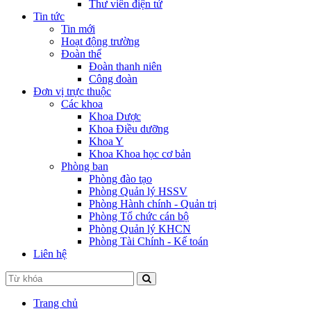
Thư viên điện tử
Tin tức
Tin mới
Hoạt động trường
Đoàn thể
Đoàn thanh niên
Công đoàn
Đơn vị trực thuộc
Các khoa
Khoa Dược
Khoa Điều dưỡng
Khoa Y
Khoa Khoa học cơ bản
Phòng ban
Phòng đào tạo
Phòng Quản lý HSSV
Phòng Hành chính - Quản trị
Phòng Tổ chức cán bộ
Phòng Quản lý KHCN
Phòng Tài Chính - Kế toán
Liên hệ
Trang chủ