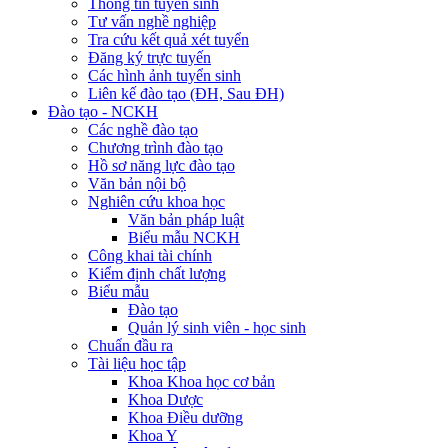
Thông tin tuyển sinh
Tư vấn nghề nghiệp
Tra cứu kết quả xét tuyển
Đăng ký trực tuyến
Các hình ảnh tuyển sinh
Liên kế đào tạo (ĐH, Sau ĐH)
Đào tạo - NCKH
Các nghề đào tạo
Chương trình đào tạo
Hồ sơ năng lực đào tạo
Văn bản nội bộ
Nghiên cứu khoa học
Văn bản pháp luật
Biểu mẫu NCKH
Công khai tài chính
Kiểm định chất lượng
Biểu mẫu
Đào tạo
Quản lý sinh viên - học sinh
Chuẩn đầu ra
Tài liệu học tập
Khoa Khoa học cơ bản
Khoa Dược
Khoa Điều dưỡng
Khoa Y