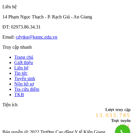
Liên hệ
14 Phạm Ngọc Thạch - P. Rạch Giá - An Giang
ĐT: 02973.86.34.31
Email:
cdytkg@kgmc.edu.vn
Truy cập nhanh
Trang chủ
Giới thiệu
Liên hệ
Tin tức
Tuyển sinh
Nộp hồ sơ
Tra cứu điểm
TKB
Tiện ích
Lượt truy cập
13.033.785
Trực tuyến
101
Bản quyền @ 2022 Trường Cao đẳng Y tế Kiên Giang