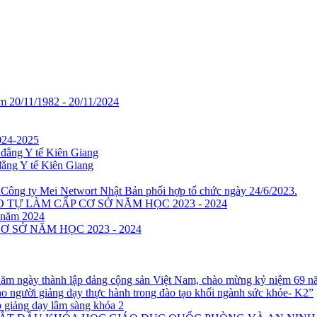
 20/11/1982 - 20/11/2024
2024-2025
 đẳng Y tế Kiên Giang
đẳng Y tế Kiên Giang
 Công ty Mei Networt Nhật Bản phối hợp tổ chức ngày 24/6/2023.
 TỰ LÀM CẤP CƠ SỞ NĂM HỌC 2023 - 2024
 năm 2024
 SỞ NĂM HỌC 2023 - 2024
4 năm ngày thành lập đảng cộng sản Việt Nam, chào mừng kỷ niệm 69 
o người giảng dạy thực hành trong đào tạo khối ngành sức khỏe- K2”
 giảng dạy lâm sàng khóa 2