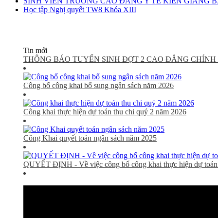
SINH VIÊN TRƯỜNG CAO ĐẲNG Y TẾ KIÊN GIANG 
Học tập Nghị quyết TW8 Khóa XIII
Tin mới
THÔNG BÁO TUYỂN SINH ĐỢT 2 CAO ĐẲNG CHÍNH 
Công bố công khai bổ sung ngân sách năm 2026
Công khai thực hiện dự toán thu chi quý 2 năm 2026
Công Khai quyết toán ngân sách năm 2025
QUYẾT ĐỊNH - Về việc công bố công khai thực hiện dự toán 