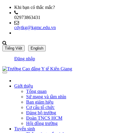
Khi bạn có thắc mắc?
02973863431
cdytkg@kgmc.edu.vn
Đăng nhập
Giới thiệu
Tổng quan
Sứ mạng và tầm nhìn
Ban giám hiệu
Cơ cấu tổ chức
Đảng bộ trường
Đoàn TNCS HCM
Hội đồng trường
Tuyển sinh