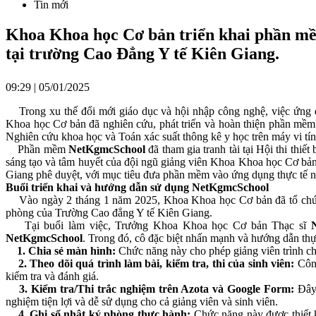
Tin mới
Khoa Khoa học Cơ bản triển khai phần mềm
tại trường Cao Đẳng Y tế Kiên Giang.
09:29 | 05/01/2025
Trong xu thế đổi mới giáo dục và hội nhập công nghệ, việc ứng d
Khoa học Cơ bản đã nghiên cứu, phát triển và hoàn thiện phần mề
Nghiên cứu khoa học và Toán xác suất thông kê y học trên máy vi tín
Phần mềm
NetKgmcSchool
đã tham gia tranh tài tại Hội thi th
sáng tạo và tâm huyết của đội ngũ giảng viên Khoa Khoa học Cơ bả
Giang phê duyệt, với mục tiêu đưa phần mềm vào ứng dụng thực tế nh
Buổi triển khai và hướng dẫn sử dụng NetKgmcSchool
Vào ngày 2 tháng 1 năm 2025, Khoa Khoa học Cơ bản đã tổ chức 
phòng của Trường Cao đẳng Y tế Kiên Giang.
Tại buổi làm việc, Trưởng Khoa Khoa học Cơ bản Thạc sĩ
NetKgmcSchool
. Trong đó, cô đặc biệt nhấn mạnh và hướng dẫn thự
1. Chia sẻ màn hình:
Chức năng này cho phép giảng viên trình chiếu
2. Theo dõi quá trình làm bài, kiểm tra, thi của sinh viên:
Công
kiểm tra và đánh giá.
3. Kiểm tra/Thi trắc nghiệm trên Azota và Google Form:
Đây 
nghiệm tiện lợi và dễ sử dụng cho cả giảng viên và sinh viên.
4. Ghi sổ nhật ký phòng thực hành:
Chức năng này được thiết kế