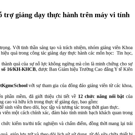
trợ giảng dạy thực hành trên máy vi tính
ọng. Với tinh thần sáng tạo và trách nhiệm, nhóm giảng viên Khoa
 hiệu quả trong công tác giảng dạy thực hành các môn học: Tin học,
hỉ là thành quả của sự nỗ lực không ngừng mà còn là minh chứng cho sự
h số 16/KH-KHCB
, được Ban Giám hiệu Trường Cao đẳng Y tế Kiên
tKgmcSchool
với sự tham gia của đông đảo giảng viên từ các khoa,
ển phần mềm, đã giới thiệu chi tiết về
12 chức năng nổi bật
của
g cao và hữu ích trong thực tế giảng dạy, bao gồm:
 sinh viên theo dõi, học tập và tương tác trong thời gian thực.
nh viên một cách chính xác, đảm bảo tính minh bạch khách quan trong
tổ chức kiểm tra/thi trắc nghiệm và chấm điểm, đồng thời mang lại trải
, giúp lưu trữ và theo dõi lịch sử sử dụng, từ đó sửa chữa thiết bị