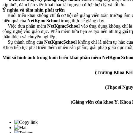
kịp thời, đảm bảo việc khai thác tài nguyên được hợp lý và tối ưu.
Ý nghĩa và tầm nhìn phát triển
Buổi triển khai không chỉ là cơ hội để giảng viên toàn trường làm 
hiệu quả của
NetKgmcSchool
trong thực tế giảng dạy.
Việc đưa phần mềm
NetKgmcSchool
vào ứng dụng không chỉ là
công nghệ vào giáo dục. Phần mềm hứa hẹn sẽ tạo nên những giá trị t
thân thiện và chuyên nghiệp.
Sự thành công của
NetKgmcSchool
không chỉ là niềm tự hào củ
Khoa tiếp tục phát triển thêm nhiều sản phẩm, giải pháp giáo dục mới
Một số hình ảnh trong buổi triển khai phần mềm NetKgmcSchoo
(Trưởng Khoa KHC
(Thạc sĩ Ngu
(Giảng viên của khoa Y, Kho