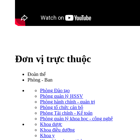
Đơn vị trực thuộc
Đoàn thể
Phòng - Ban
Phòng Đào tạo
Phòng quản lý HSSV
Phòng hành chính - quản trị
Phòng tổ chức cán bộ
Phòng Tài chính - Kế toán
Phòng quản lý khoa học - công nghệ
Khoa dược
Khoa điều dưỡng
Khoa y