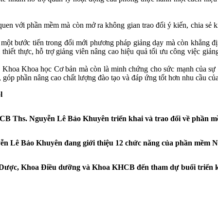
quen với phần mềm mà còn mở ra không gian trao đổi ý kiến, chia sẻ ki
 một bước tiến trong đổi mới phương pháp giảng dạy mà còn khẳng đị
hiết thực, hỗ trợ giảng viên nâng cao hiệu quả tối ưu công việc giản
a Khoa Khoa học Cơ bản mà còn là minh chứng cho sức mạnh của sự sá
, góp phần nâng cao chất lượng đào tạo và đáp ứng tốt hơn nhu cầu của 
l
B Ths. Nguyễn Lê Bảo Khuyên triển khai và trao đổi về phần 
yễn Lê Bảo Khuyên đang giới thiệu 12 chức năng của phần mềm 
a Dược, Khoa Điều dưỡng và Khoa KHCB đến tham dự buổi triển