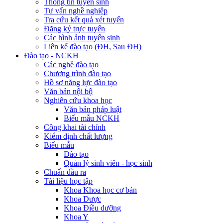
Thông tin tuyển sinh
Tư vấn nghề nghiệp
Tra cứu kết quả xét tuyển
Đăng ký trực tuyến
Các hình ảnh tuyển sinh
Liên kế đào tạo (ĐH, Sau ĐH)
Đào tạo - NCKH
Các nghề đào tạo
Chương trình đào tạo
Hồ sơ năng lực đào tạo
Văn bản nội bộ
Nghiên cứu khoa học
Văn bản pháp luật
Biểu mẫu NCKH
Công khai tài chính
Kiểm định chất lượng
Biểu mẫu
Đào tạo
Quản lý sinh viên - học sinh
Chuẩn đầu ra
Tài liệu học tập
Khoa Khoa học cơ bản
Khoa Dược
Khoa Điều dưỡng
Khoa Y