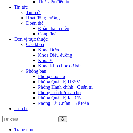
Thư viên điện tử
Tin tức
Tin mới
Hoạt động trường
Đoàn thể
Đoàn thanh niên
Công đoàn
Đơn vị trực thuộc
Các khoa
Khoa Dược
Khoa Điều dưỡng
Khoa Y
Khoa Khoa học cơ bản
Phòng ban
Phòng đào tạo
Phòng Quản lý HSSV
Phòng Hành chính - Quản trị
Phòng Tổ chức cán bộ
Phòng Quản lý KHCN
Phòng Tài Chính - Kế toán
Liên hệ
Trang chủ