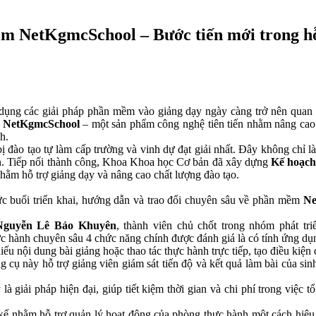
 NetKgmcSchool – Bước tiến mới trong hỗ 
ụng các giải pháp phần mềm vào giảng dạy ngày càng trở nên quan tr
m
NetKgmcSchool
– một sản phẩm công nghệ tiên tiến nhằm nâng cao
h.
iết bị đào tạo tự làm cấp trường và vinh dự đạt giải nhất. Đây không c
n. Tiếp nối thành công, Khoa Khoa học Cơ bản đã xây dựng
Kế hoạc
ằm hỗ trợ giảng dạy và nâng cao chất lượng đào tạo.
buổi triển khai, hướng dẫn và trao đổi chuyên sâu về phần mềm
Ne
Nguyễn Lê Bảo Khuyên
, thành viên chủ chốt trong nhóm phát tri
c hành chuyên sâu 4 chức năng chính được đánh giá là có tính ứng dụn
 nội dung bài giảng hoặc thao tác thực hành trực tiếp, tạo điều kiện để
 cụ này hỗ trợ giảng viên giám sát tiến độ và kết quả làm bài của si
là giải pháp hiện đại, giúp tiết kiệm thời gian và chi phí trong việc 
 nhằm hỗ trợ quản lý hoạt động của phòng thực hành một cách hiệu quả