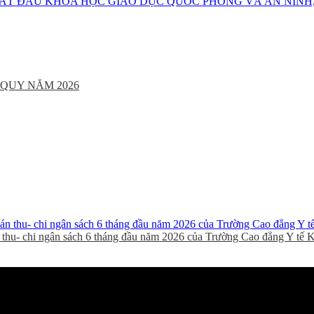
BẮT ĐẦU KHÓA HỌC GIÁO DỤC QUỐC PHÒNG VÀ AN NINH,
QUY NĂM 2026
thu- chi ngân sách 6 tháng đầu năm 2026 của Trường Cao đẳng Y tế 