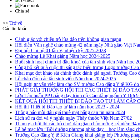
Chia sẻ:
<<
Trở về
Các tin khác
Cảnh giác với chiêu trò lừa đảo trên không gian mạng
Hội diễn Văn nghệ chào mừng 42 năm ngày Nhà giáo Việt Nam
Đại hội Chi bộ 01 lần V, nhiệm kỳ 2025-2028
Chào mừng Lễ Khai giảng Năm học 2024-2025
Buổi sinh hoạt chính trị đầu khoá của tân sinh viên Năm học 
Công bố kết quả cuộc thi sáng tác biểu trưng Logo trường Cao
Khai mạc đợt khảo sát chính thức đánh giá ngoài Trường Cao 
Lễ chào đón các tân sinh viên Năm học 2024-2025
Hội nghị tư vấn việc làm cho SV trường Cao đẳng Y tế KG do
PHÁT GIẢI THƯỞNG HỘI THI CÁC THIẾT BỊ ĐÀO TẠO
Lớp Tập huấn PP Giảng dạy trình độ Cao đẳng ngành Y Dược
KẾT QUẢ HỘI THI THIẾT BỊ ĐÀO TẠO TỰ LÀM CẤP CƠ
Hội thi Thiết bị Đào tạo tự làm năm học 2023 - 2024
Thông báo mời đấu giá thuê mặt bằng căn tin năm 2024
Lịch sử ra đời và ý nghĩa ngày Thầy thuốc Việt Nam 27/02
Tham gia hội thi các trò chơi dân gian chào mừng kỷ niệm 9
Lễ bế mạc lớp “Bồi dưỡng phương pháp dạy – học lâm sàng ch
Trường Cao đẳng Y tế Kiên Giang khai giảng lớp Phương pháp